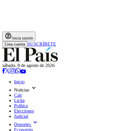
account_circle
Inicia sesión
SUSCRÍBETE
Crea cuenta
sábado, 8 de agosto de 2026
Inicio
expand_more
Noticias
Cali
Licita
Política
Elecciones
Judicial
expand_more
Deportes
Economía