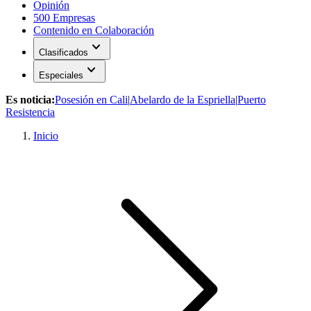
Opinión
500 Empresas
Contenido en Colaboración
expand_more
Clasificados
expand_more
Especiales
Es noticia:
Posesión en Cali
|
Abelardo de la Espriella
|
Puerto
Resistencia
Inicio