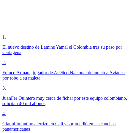
1
.
El nuevo destino de Lamine Yamal el Colombia tras su paso por
Cartagena
2
.
Franco Armani, jugador de Atlético Nacional denunció a Avianca
por robo a su maleta
3
.
JuanFer Quintero muy cerca de fichar por este equipo colombiano,
solicitan 40 mil abonos
4
.
Gianni Infantino aterrizó en Cali y sorprendió en las canchas
panamericanas