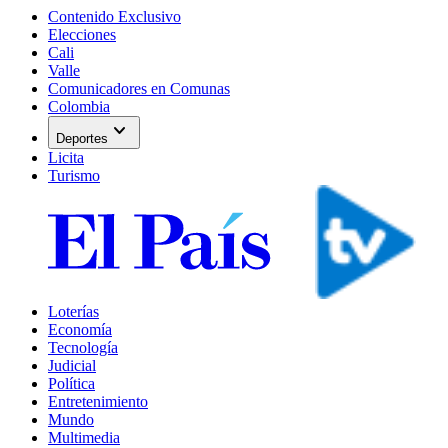
Contenido Exclusivo
Elecciones
Cali
Valle
Comunicadores en Comunas
Colombia
expand_more
Deportes
Licita
Turismo
Loterías
Economía
Tecnología
Judicial
Política
Entretenimiento
Mundo
Multimedia