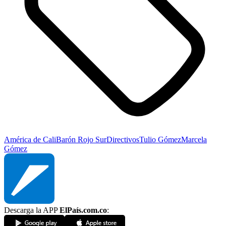
América de Cali
Barón Rojo Sur
Directivos
Tulio Gómez
Marcela
Gómez
Descarga la APP
ElPaís.com.co
: