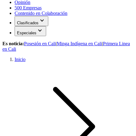
Opinión
500 Empresas
Contenido en Colaboración
expand_more
Clasificados
expand_more
Especiales
Es noticia:
Posesión en Cali
|
Minga Indígena en Cali
|
Primera Linea
en Cali
Inicio