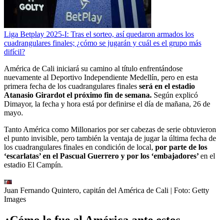
Liga Betplay 2025-I: Tras el sorteo, así quedaron armados los
cuadrangulares finales; ¿cómo se jugarán y cuál es el grupo más
difícil?
América de Cali iniciará su camino al título enfrentándose
nuevamente al Deportivo Independiente Medellín, pero en esta
primera fecha de los cuadrangulares finales
será en el estadio
Atanasio Girardot el próximo fin de semana.
Según explicó
Dimayor, la fecha y hora está por definirse el día de mañana, 26 de
mayo.
Tanto América como Millonarios por ser cabezas de serie obtuvieron
el punto invisible, pero también la ventaja de jugar la última fecha de
los cuadrangulares finales en condición de local,
por parte de los
‘escarlatas’ en el Pascual Guerrero y por los ‘embajadores’
en el
estadio El Campín.
Juan Fernando Quintero, capitán del América de Cali
| Foto:
Getty
Images
¿Cómo le fue al América ante estos