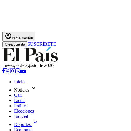
account_circle
Inicia sesión
SUSCRÍBETE
Crea cuenta
jueves, 6 de agosto de 2026
Inicio
expand_more
Noticias
Cali
Licita
Política
Elecciones
Judicial
expand_more
Deportes
Economía