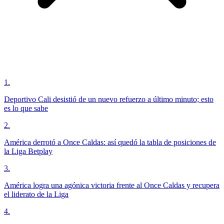
1
.
Deportivo Cali desistió de un nuevo refuerzo a último minuto; esto
es lo que sabe
2
.
América derrotó a Once Caldas: así quedó la tabla de posiciones de
la Liga Betplay
3
.
América logra una agónica victoria frente al Once Caldas y recupera
el liderato de la Liga
4
.