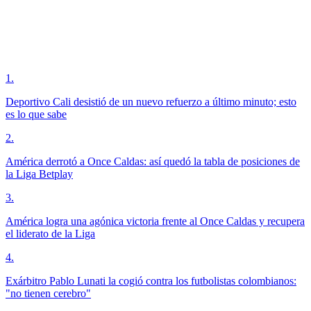
1
.
Deportivo Cali desistió de un nuevo refuerzo a último minuto; esto
es lo que sabe
2
.
América derrotó a Once Caldas: así quedó la tabla de posiciones de
la Liga Betplay
3
.
América logra una agónica victoria frente al Once Caldas y recupera
el liderato de la Liga
4
.
Exárbitro Pablo Lunati la cogió contra los futbolistas colombianos:
"no tienen cerebro"