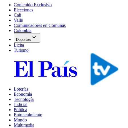
Contenido Exclusivo
Elecciones
Cali
Valle
Comunicadores en Comunas
Colombia
expand_more
Deportes
Licita
Turismo
Loterías
Economía
Tecnología
Judicial
Política
Entretenimiento
Mundo
Multimedia