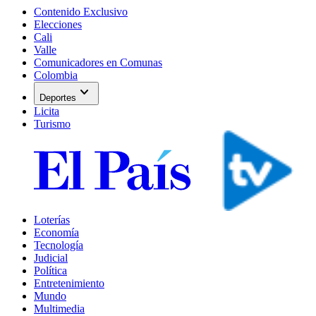
Contenido Exclusivo
Elecciones
Cali
Valle
Comunicadores en Comunas
Colombia
expand_more
Deportes
Licita
Turismo
Loterías
Economía
Tecnología
Judicial
Política
Entretenimiento
Mundo
Multimedia