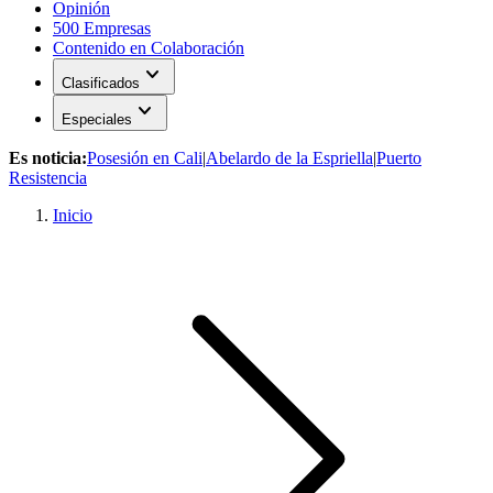
Opinión
500 Empresas
Contenido en Colaboración
expand_more
Clasificados
expand_more
Especiales
Es noticia:
Posesión en Cali
|
Abelardo de la Espriella
|
Puerto
Resistencia
Inicio