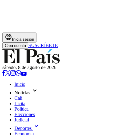
account_circle
Inicia sesión
SUSCRÍBETE
Crea cuenta
sábado, 8 de agosto de 2026
Inicio
expand_more
Noticias
Cali
Licita
Política
Elecciones
Judicial
expand_more
Deportes
Economía