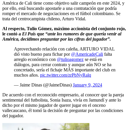
América de Cali tiene como objetivo salir campeón en este 2024, y
por ello, está buscando apostarle a una contratación que podría
romper el mercado de negociaciones en el fútbol colombiano. Se
trata del centrocampista chileno, Arturo Vidal.
Al respecto, Tulio Gómez, máximo accionista del conjunto rojo,
le contó a
El País
que
“ante los rumores de que quería venir al
América, decidimos preguntar por las cifras del jugador”.
Aprovechando relación con caleña, ARTURO VIDAL
dió visto bueno para fichar por
@AmericadeCali
falta
arreglo económico con
@tulioagomez
se está en
diálogos, para cerrar contrato y aunque aún NO se ha
concretado, sería el fichaje MÁS importante del club en
muchos años.
pic.twitter.com/zrPbNyRalq
— Jaime Dinas (@JaimeDinas)
January 9, 2024
De acuerdo con el reconocido empresario, al conocer que la pareja
sentimental del futbolista, Sonia Isaza, vivía en Jamundí y ante lo
dicho por el mismo jugador de querer jugar en el onceno
vallecaucano, él tomó la decisión de preguntar por las condiciones
del jugador.