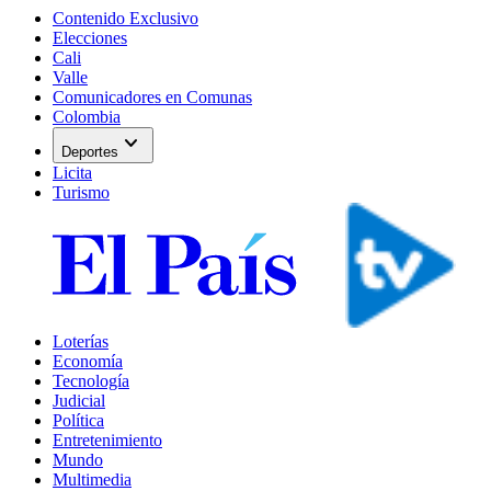
Contenido Exclusivo
Elecciones
Cali
Valle
Comunicadores en Comunas
Colombia
expand_more
Deportes
Licita
Turismo
Loterías
Economía
Tecnología
Judicial
Política
Entretenimiento
Mundo
Multimedia