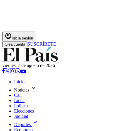
account_circle
Inicia sesión
SUSCRÍBETE
Crea cuenta
viernes, 7 de agosto de 2026
Inicio
expand_more
Noticias
Cali
Licita
Política
Elecciones
Judicial
expand_more
Deportes
Economía