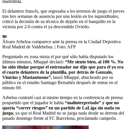
madridista.
El delantero francés, que regresaba a los terrenos de juego el jueves
tras tres semanas de ausencia por una lesión en los isquiotibiales,
criticó la decisión de su técnico de dejarlo en el banquillo en la
victoria por 2-0 contra el ya descendido Oviedo.
Álvaro Arbeloa comparece ante la prensa en la Ciudad Deportiva
Real Madrid de Valdebebas.
| Foto:
AFP
Preguntado en zona mixta el por qué sólo había disputado los
últimos minutos, Mbappé declaró:
“Me siento bien, al 100 %. No
he sido titular porque el entrenador me dijo que para él yo era
el cuarto delantero de la plantilla, por detrás de Gonzalo,
Vinícius y Mastantuono”,
lanzó Mbappé, abucheado por su
público en el estadio Santiago Bernabéu después de entrar en el
minuto 69.
Arbeloa contestó casi al mismo tiempo en la conferencia de prensa
pospartido que el jugador le había
“malinterpretado” y que no
quería “correr riesgos” en un partido de LaLiga sin nada en
juego,
ya que el Real Madrid no se juega nada desde su derrota del
pasado domingo frente al FC Barcelona, proclamado campeón.