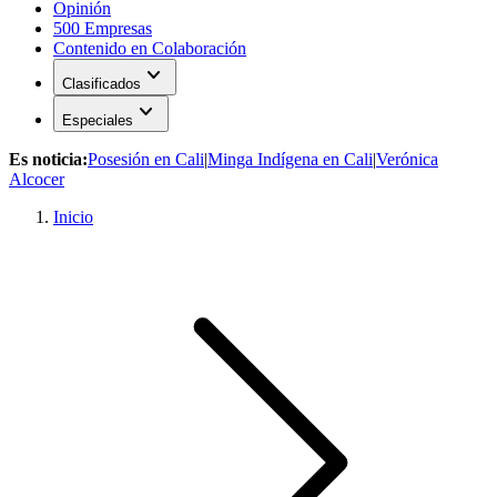
Opinión
500 Empresas
Contenido en Colaboración
expand_more
Clasificados
expand_more
Especiales
Es noticia:
Posesión en Cali
|
Minga Indígena en Cali
|
Verónica
Alcocer
Inicio