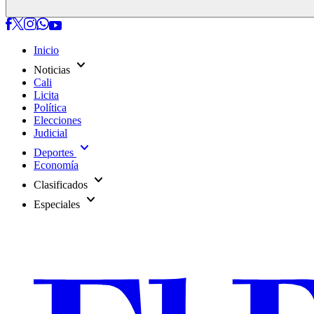
Inicio
expand_more
Noticias
Cali
Licita
Política
Elecciones
Judicial
expand_more
Deportes
Economía
expand_more
Clasificados
expand_more
Especiales