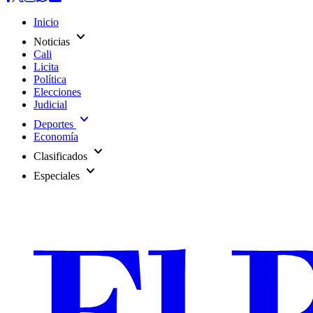
Inicio
expand_more
Noticias
Cali
Licita
Política
Elecciones
Judicial
expand_more
Deportes
Economía
expand_more
Clasificados
expand_more
Especiales