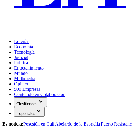
Loterías
Economía
Tecnología
Judicial
Política
Entretenimiento
Mundo
Multimedia
Opinión
500 Empresas
Contenido en Colaboración
expand_more
Clasificados
expand_more
Especiales
Es noticia:
Posesión en Cali
|
Abelardo de la Espriella
|
Puerto Resistenc