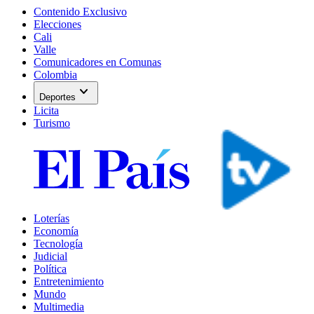
Contenido Exclusivo
Elecciones
Cali
Valle
Comunicadores en Comunas
Colombia
expand_more
Deportes
Licita
Turismo
Loterías
Economía
Tecnología
Judicial
Política
Entretenimiento
Mundo
Multimedia