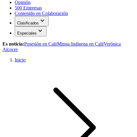
Opinión
500 Empresas
Contenido en Colaboración
expand_more
Clasificados
expand_more
Especiales
Es noticia:
Posesión en Cali
|
Minga Indígena en Cali
|
Verónica
Alcocer
Inicio