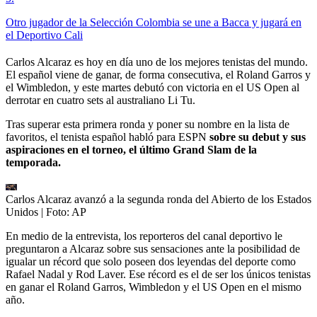
Otro jugador de la Selección Colombia se une a Bacca y jugará en
el Deportivo Cali
Carlos Alcaraz es hoy en día uno de los mejores tenistas del mundo.
El español viene de ganar, de forma consecutiva, el Roland Garros y
el Wimbledon, y este martes debutó con victoria en el US Open al
derrotar en cuatro sets al australiano Li Tu.
Tras superar esta primera ronda y poner su nombre en la lista de
favoritos, el tenista español habló para ESPN
sobre su debut y sus
aspiraciones en el torneo, el último Grand Slam de la
temporada.
Carlos Alcaraz avanzó a la segunda ronda del Abierto de los Estados
Unidos
| Foto:
AP
En medio de la entrevista, los reporteros del canal deportivo le
preguntaron a Alcaraz sobre sus sensaciones ante la posibilidad de
igualar un récord que solo poseen dos leyendas del deporte como
Rafael Nadal y Rod Laver. Ese récord es el de ser los únicos tenistas
en ganar el Roland Garros, Wimbledon y el US Open en el mismo
año.