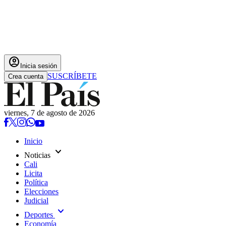
account_circle
Inicia sesión
SUSCRÍBETE
Crea cuenta
viernes, 7 de agosto de 2026
Inicio
expand_more
Noticias
Cali
Licita
Política
Elecciones
Judicial
expand_more
Deportes
Economía