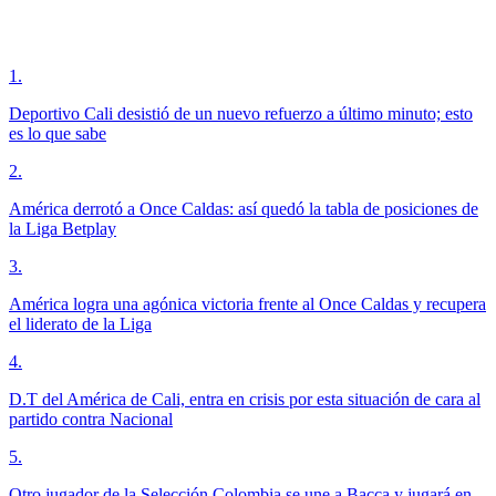
1
.
Deportivo Cali desistió de un nuevo refuerzo a último minuto; esto
es lo que sabe
2
.
América derrotó a Once Caldas: así quedó la tabla de posiciones de
la Liga Betplay
3
.
América logra una agónica victoria frente al Once Caldas y recupera
el liderato de la Liga
4
.
D.T del América de Cali, entra en crisis por esta situación de cara al
partido contra Nacional
5
.
Otro jugador de la Selección Colombia se une a Bacca y jugará en