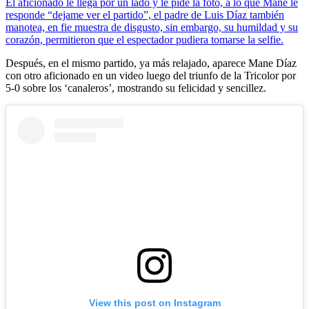
El aficionado le llega por un lado y le pide la foto, a lo que Mane le
responde “dejame ver el partido”, el padre de Luis Díaz también
manotea, en fie muestra de disgusto, sin embargo, su humildad y su
corazón, permitieron que el espectador pudiera tomarse la selfie.
Después, en el mismo partido, ya más relajado, aparece Mane Díaz
con otro aficionado en un video luego del triunfo de la Tricolor por
5-0 sobre los ‘canaleros’, mostrando su felicidad y sencillez.
View this post on Instagram