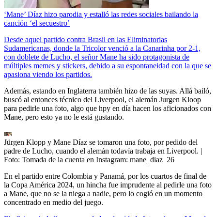
‘Mane’ Díaz hizo parodia y estalló las redes sociales bailando la
canción ‘el secuestro’
Desde aquel partido contra Brasil en las Eliminatorias
Sudamericanas, donde la Tricolor venció a la Canarinha por 2-1,
con doblete de Lucho, el señor Mane ha sido protagonista de
múltiples memes y stickers, debido a su espontaneidad con la que se
apasiona viendo los partidos.
Además, estando en Inglaterra también hizo de las suyas. Allá bailó,
buscó al entonces técnico del Liverpool, el alemán Jurgen Kloop
para pedirle una foto, algo que hpy en día hacen los aficionados con
Mane, pero esto ya no le está gustando.
Jürgen Klopp y Mane Díaz se tomaron una foto, por pedido del
padre de Lucho, cuando el alemán todavía trabaja en Liverpool.
|
Foto:
Tomada de la cuenta en Instagram: mane_diaz_26
En el partido entre Colombia y Panamá, por los cuartos de final de
la Copa América 2024, un hincha fue imprudente al pedirle una foto
a Mane, que no se la niega a nadie, pero lo cogió en un momento
concentrado en medio del juego.