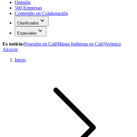
Opinión
500 Empresas
Contenido en Colaboración
expand_more
Clasificados
expand_more
Especiales
Es noticia:
Posesión en Cali
|
Minga Indígena en Cali
|
Verónica
Alcocer
Inicio