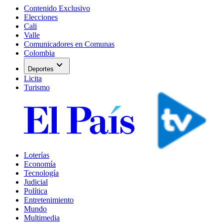
Contenido Exclusivo
Elecciones
Cali
Valle
Comunicadores en Comunas
Colombia
expand_more
Deportes
Licita
Turismo
Loterías
Economía
Tecnología
Judicial
Política
Entretenimiento
Mundo
Multimedia