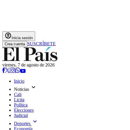
account_circle
Inicia sesión
SUSCRÍBETE
Crea cuenta
viernes, 7 de agosto de 2026
Inicio
expand_more
Noticias
Cali
Licita
Política
Elecciones
Judicial
expand_more
Deportes
Economía