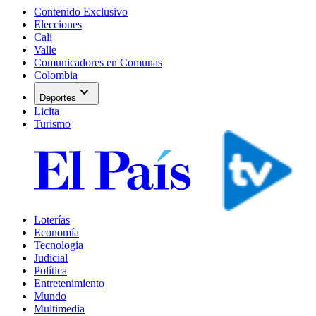
Contenido Exclusivo
Elecciones
Cali
Valle
Comunicadores en Comunas
Colombia
expand_more
Deportes
Licita
Turismo
Loterías
Economía
Tecnología
Judicial
Política
Entretenimiento
Mundo
Multimedia