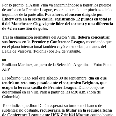
Por lo pronto, el Aston Villa va encaminándose a lograr los puestos
de arriba en la Premier League, esperando cualquier pinchazo de los
inquilinos de la parte alta.
Por ahora, el onceno dirigido por
Emery está en la sexta casilla, registrando 12 puntos en total (a
6 del Manchester City, vigente líder del torneo) y una diferencia
de +2 en cuestión de goles.
Tras la eliminación prematura del Aston Villa,
deberá concentrar
sus fuerzas en la Premier y Conference League,
recordando que
en el plano internacional también cayó en su debut, a manos del
Legia de Varsovia (Polonia) por 3-2 de visitante.
Emiliano Martínez, arquero de la Selección Argentina.
| Foto:
Foto:
AFP
El próximo juego será este sábado 30 de septiembre,
día en que
tendrá un reto muy pesado ante el sorpresivo Brighton, que
ocupa la tercera casilla de Premier League.
Dicho cotejo se
desarrollará en el Villa Park a partir de las 6:30 a.m. (hora de
Colombia).
Todo indica que Jhon Durán esperará su turno en el banco de
suplentes; no obstante
, recuperaría la titular en la segunda fecha
de Conference League ante HŠK Zrinjski Mostar,
equipo bosnio