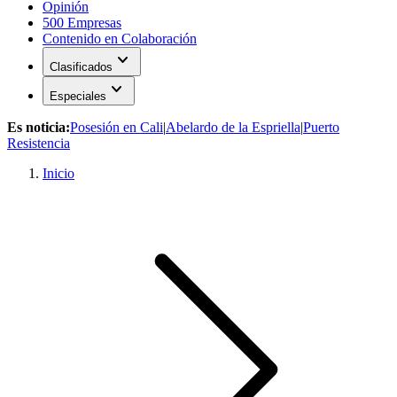
Opinión
500 Empresas
Contenido en Colaboración
expand_more
Clasificados
expand_more
Especiales
Es noticia:
Posesión en Cali
|
Abelardo de la Espriella
|
Puerto
Resistencia
Inicio