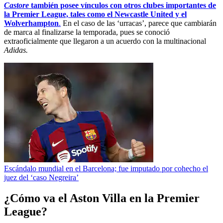
Castore
también posee vínculos con otros clubes importantes de
la Premier League, tales como el Newcastle United y el
Wolverhampton
.
En el caso de las ‘urracas’, parece que cambiarán
de marca al finalizarse la temporada, pues se conoció
extraoficialmente que llegaron a un acuerdo con la multinacional
Adidas.
Escándalo mundial en el Barcelona; fue imputado por cohecho el
juez del ‘caso Negreira’
¿Cómo va el Aston Villa en la Premier
League?