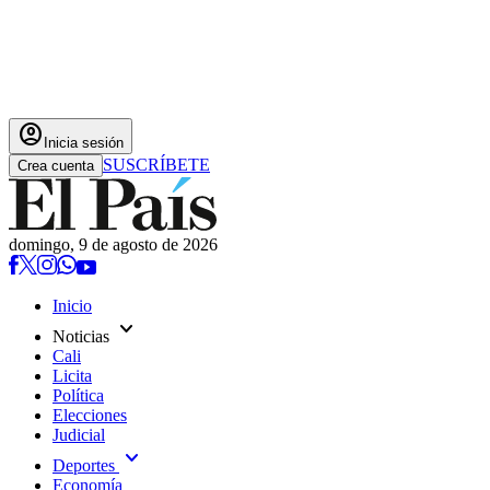
account_circle
Inicia sesión
SUSCRÍBETE
Crea cuenta
domingo, 9 de agosto de 2026
Inicio
expand_more
Noticias
Cali
Licita
Política
Elecciones
Judicial
expand_more
Deportes
Economía