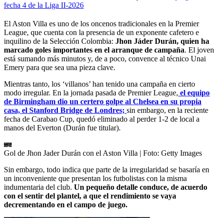
fecha 4 de la Liga II-2026
El Aston Villa es uno de los oncenos tradicionales en la Premier
League, que cuenta con la presencia de un exponente cafetero e
inquilino de la Selección Colombia:
Jhon Jáder Durán, quien ha
marcado goles importantes en el arranque de campaña
. El joven
está sumando más minutos y, de a poco, convence al técnico Unai
Emery para que sea una pieza clave.
Mientras tanto, los ‘villanos’ han tenido una campaña en cierto
modo irregular. En la jornada pasada de Premier League,
el equipo
de Birmingham dio un certero golpe al Chelsea en su propia
casa, el Stanford Bridge de Londres;
sin embargo, en la reciente
fecha de Carabao Cup, quedó eliminado al perder 1-2 de local a
manos del Everton (Durán fue titular).
Gol de Jhon Jader Durán con el Aston Villa
| Foto:
Getty Images
Sin embargo, todo indica que parte de la irregularidad se basaría en
un inconveniente que presentan los futbolistas con la misma
indumentaria del club.
Un pequeño detalle conduce, de acuerdo
con el sentir del plantel, a que el rendimiento se vaya
decrementando en el campo de juego.