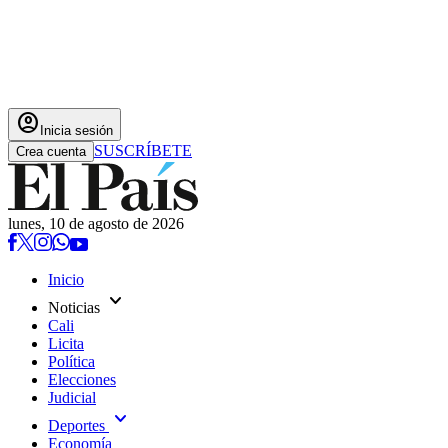
account_circle
Inicia sesión
SUSCRÍBETE
Crea cuenta
lunes, 10 de agosto de 2026
Inicio
expand_more
Noticias
Cali
Licita
Política
Elecciones
Judicial
expand_more
Deportes
Economía