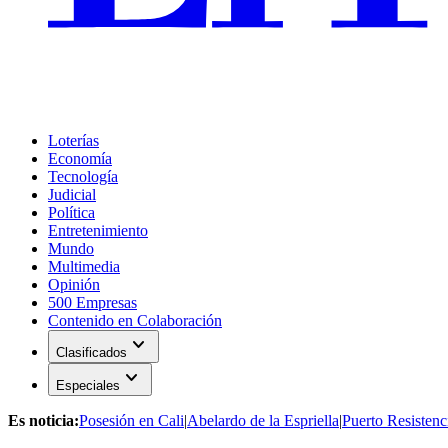
Loterías
Economía
Tecnología
Judicial
Política
Entretenimiento
Mundo
Multimedia
Opinión
500 Empresas
Contenido en Colaboración
expand_more
Clasificados
expand_more
Especiales
Es noticia:
Posesión en Cali
|
Abelardo de la Espriella
|
Puerto Resistenc