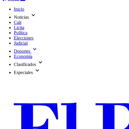
Inicio
expand_more
Noticias
Cali
Licita
Política
Elecciones
Judicial
expand_more
Deportes
Economía
expand_more
Clasificados
expand_more
Especiales