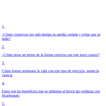
1
.
¿Cómo conservar por más tiempo la sandía cortada y evitar que se
dañe?
2
.
¿Cómo lavar un termo de la forma correcta con este truco casero?
3
.
Cómo lograr prolongar la vida con este tipo de ejercicio, según la
ciencia
4
.
Estos son los beneficios que se obtienen al hervir las verduras con
bicarbonato
5
.