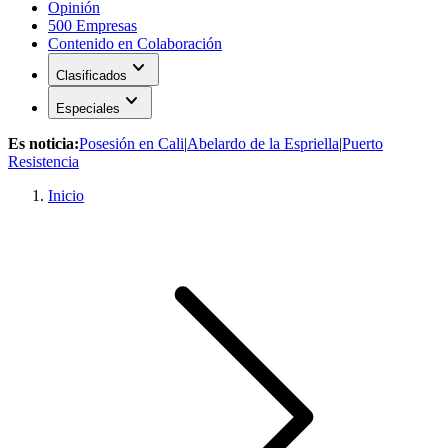
Opinión
500 Empresas
Contenido en Colaboración
expand_more
Clasificados
expand_more
Especiales
Es noticia:
Posesión en Cali
|
Abelardo de la Espriella
|
Puerto
Resistencia
Inicio