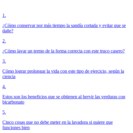
1
.
¿Cómo conservar por más tiempo la sandía cortada y evitar que se
dañe?
2
.
¿Cómo lavar un termo de la forma correcta con este truco casero?
3
.
Cómo lograr prolongar la vida con este tipo de ejercicio, según la
ciencia
4
.
Estos son los beneficios que se obtienen al hervir las verduras con
bicarbonato
5
.
Cinco cosas que no debe meter en la lavadora si quiere que
funciones bien