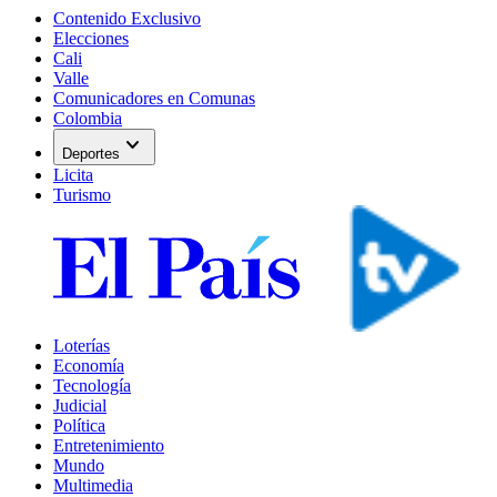
Contenido Exclusivo
Elecciones
Cali
Valle
Comunicadores en Comunas
Colombia
expand_more
Deportes
Licita
Turismo
Loterías
Economía
Tecnología
Judicial
Política
Entretenimiento
Mundo
Multimedia