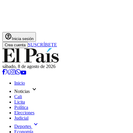
account_circle
Inicia sesión
SUSCRÍBETE
Crea cuenta
sábado, 8 de agosto de 2026
Inicio
expand_more
Noticias
Cali
Licita
Política
Elecciones
Judicial
expand_more
Deportes
Economía