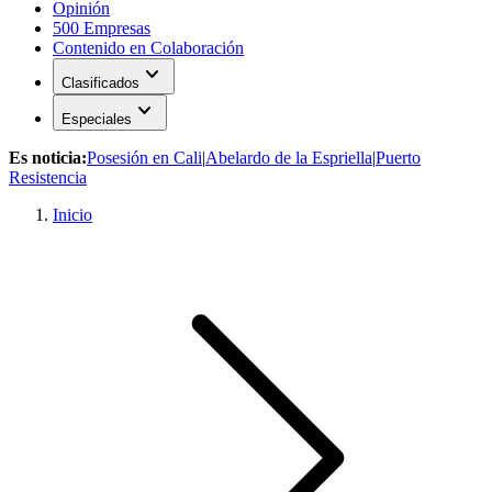
Opinión
500 Empresas
Contenido en Colaboración
expand_more
Clasificados
expand_more
Especiales
Es noticia:
Posesión en Cali
|
Abelardo de la Espriella
|
Puerto
Resistencia
Inicio