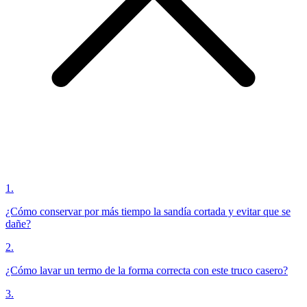
1
.
¿Cómo conservar por más tiempo la sandía cortada y evitar que se
dañe?
2
.
¿Cómo lavar un termo de la forma correcta con este truco casero?
3
.