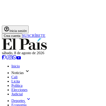
account_circle
Inicia sesión
SUSCRÍBETE
Crea cuenta
sábado, 8 de agosto de 2026
Inicio
expand_more
Noticias
Cali
Licita
Política
Elecciones
Judicial
expand_more
Deportes
Economía