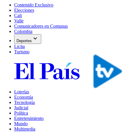
Contenido Exclusivo
Elecciones
Cali
Valle
Comunicadores en Comunas
Colombia
expand_more
Deportes
Licita
Turismo
Loterías
Economía
Tecnología
Judicial
Política
Entretenimiento
Mundo
Multimedia