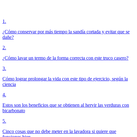
1
.
¿Cómo conservar por más tiempo la sandía cortada y evitar que se
dañe?
2
.
¿Cómo lavar un termo de la forma correcta con este truco casero?
3
.
Cómo lograr prolongar la vida con este tipo de ejercicio, según la
ciencia
4
.
Estos son los beneficios que se obtienen al hervir las verduras con
bicarbonato
5
.
Cinco cosas que no debe meter en la lavadora si quiere que
funciones bien