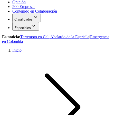
Opinión
500 Empresas
Contenido en Colaboración
expand_more
Clasificados
expand_more
Especiales
Es noticia:
Terremoto en Cali
|
Abelardo de la Espriella
|
Emergencia
en Colombia
Inicio