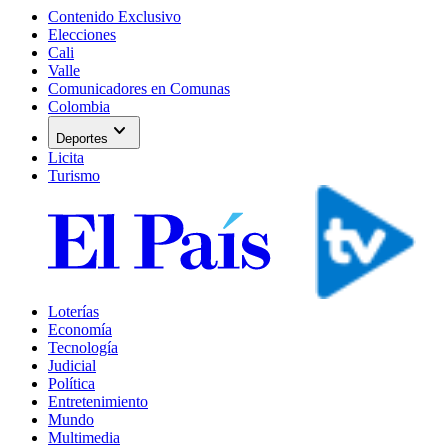
Contenido Exclusivo
Elecciones
Cali
Valle
Comunicadores en Comunas
Colombia
expand_more
Deportes
Licita
Turismo
Loterías
Economía
Tecnología
Judicial
Política
Entretenimiento
Mundo
Multimedia