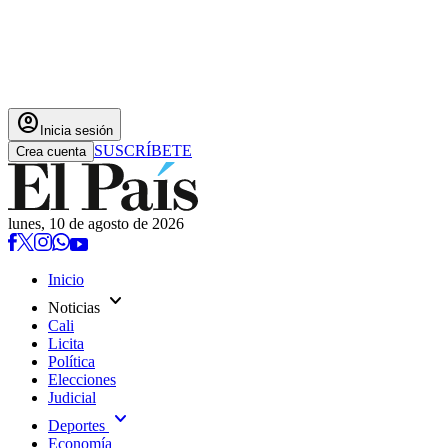
account_circle
Inicia sesión
SUSCRÍBETE
Crea cuenta
lunes, 10 de agosto de 2026
Inicio
expand_more
Noticias
Cali
Licita
Política
Elecciones
Judicial
expand_more
Deportes
Economía