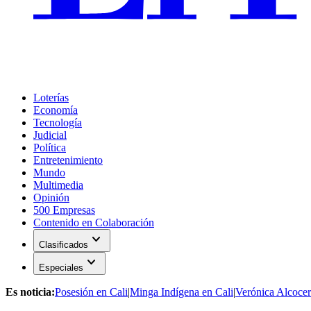
Loterías
Economía
Tecnología
Judicial
Política
Entretenimiento
Mundo
Multimedia
Opinión
500 Empresas
Contenido en Colaboración
expand_more
Clasificados
expand_more
Especiales
Es noticia:
Posesión en Cali
|
Minga Indígena en Cali
|
Verónica Alcocer