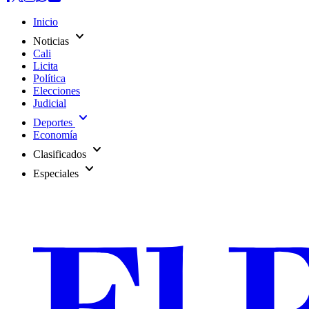
Inicio
expand_more
Noticias
Cali
Licita
Política
Elecciones
Judicial
expand_more
Deportes
Economía
expand_more
Clasificados
expand_more
Especiales