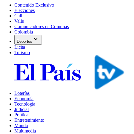
Contenido Exclusivo
Elecciones
Cali
Valle
Comunicadores en Comunas
Colombia
expand_more
Deportes
Licita
Turismo
Loterías
Economía
Tecnología
Judicial
Política
Entretenimiento
Mundo
Multimedia