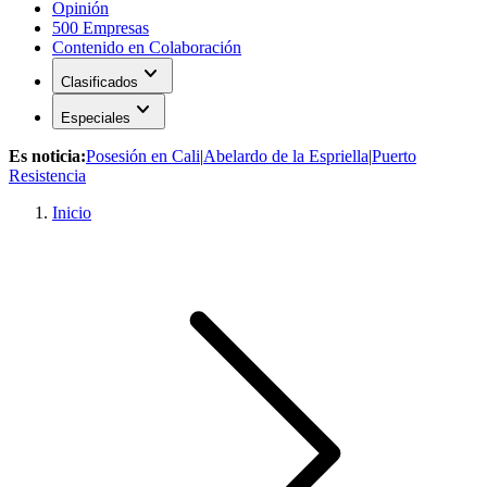
Opinión
500 Empresas
Contenido en Colaboración
expand_more
Clasificados
expand_more
Especiales
Es noticia:
Posesión en Cali
|
Abelardo de la Espriella
|
Puerto
Resistencia
Inicio