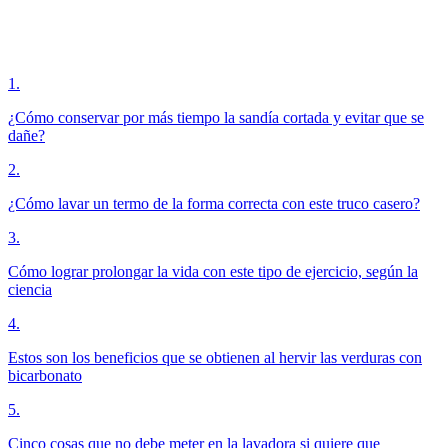
1
.
¿Cómo conservar por más tiempo la sandía cortada y evitar que se
dañe?
2
.
¿Cómo lavar un termo de la forma correcta con este truco casero?
3
.
Cómo lograr prolongar la vida con este tipo de ejercicio, según la
ciencia
4
.
Estos son los beneficios que se obtienen al hervir las verduras con
bicarbonato
5
.
Cinco cosas que no debe meter en la lavadora si quiere que