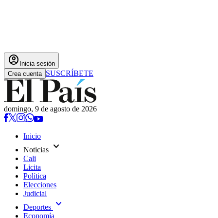
account_circle
Inicia sesión
SUSCRÍBETE
Crea cuenta
domingo, 9 de agosto de 2026
Inicio
expand_more
Noticias
Cali
Licita
Política
Elecciones
Judicial
expand_more
Deportes
Economía