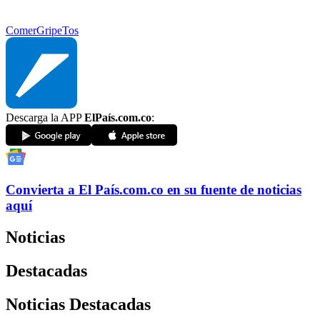
Comer
Gripe
Tos
Descarga la APP
ElPaís.com.co
:
Convierta a
El País
.com.co
en su fuente de noticias
aquí
Noticias
Destacadas
Noticias Destacadas