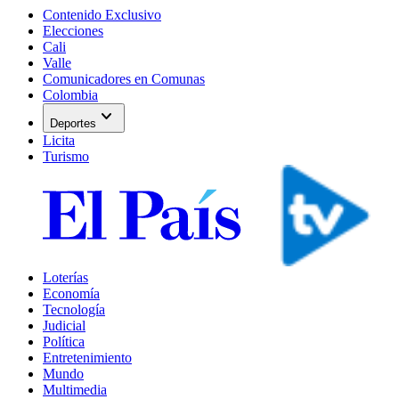
Contenido Exclusivo
Elecciones
Cali
Valle
Comunicadores en Comunas
Colombia
expand_more
Deportes
Licita
Turismo
Loterías
Economía
Tecnología
Judicial
Política
Entretenimiento
Mundo
Multimedia