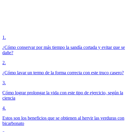
1
.
¿Cómo conservar por más tiempo la sandía cortada y evitar que se
dañe?
2
.
¿Cómo lavar un termo de la forma correcta con este truco casero?
3
.
Cómo lograr prolongar la vida con este tipo de ejercicio, según la
ciencia
4
.
Estos son los beneficios que se obtienen al hervir las verduras con
bicarbonato