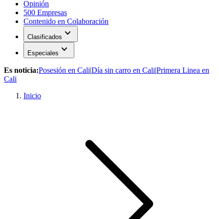
Opinión
500 Empresas
Contenido en Colaboración
expand_more
Clasificados
expand_more
Especiales
Es noticia:
Posesión en Cali
|
Día sin carro en Cali
|
Primera Linea en
Cali
Inicio