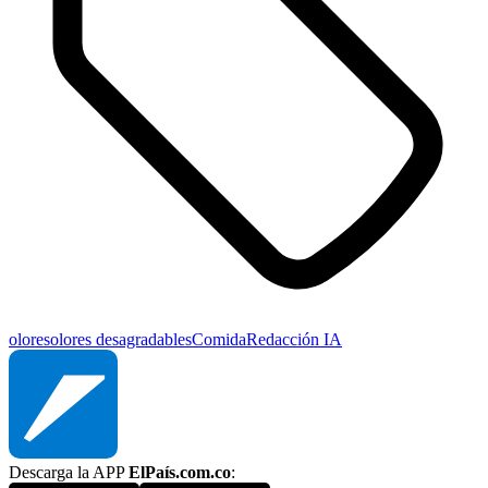
olores
olores desagradables
Comida
Redacción IA
Descarga la APP
ElPaís.com.co
: