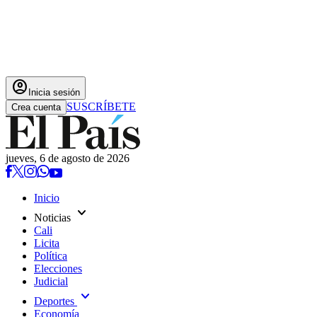
account_circle
Inicia sesión
SUSCRÍBETE
Crea cuenta
jueves, 6 de agosto de 2026
Inicio
expand_more
Noticias
Cali
Licita
Política
Elecciones
Judicial
expand_more
Deportes
Economía