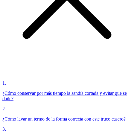
1
.
¿Cómo conservar por más tiempo la sandía cortada y evitar que se
dañe?
2
.
¿Cómo lavar un termo de la forma correcta con este truco casero?
3
.