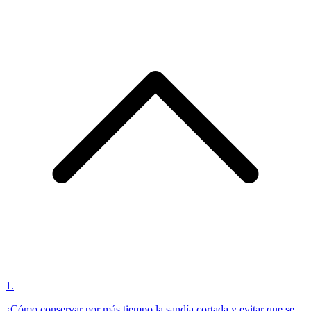
1
.
¿Cómo conservar por más tiempo la sandía cortada y evitar que se