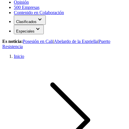
Opinión
500 Empresas
Contenido en Colaboración
expand_more
Clasificados
expand_more
Especiales
Es noticia:
Posesión en Cali
|
Abelardo de la Espriella
|
Puerto
Resistencia
Inicio