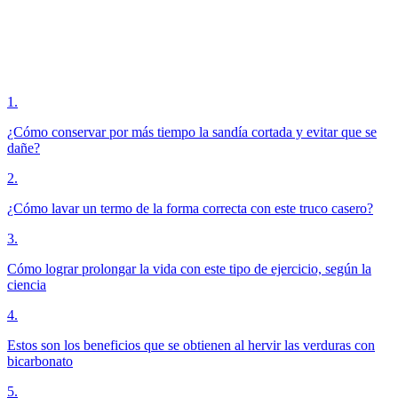
1
.
¿Cómo conservar por más tiempo la sandía cortada y evitar que se
dañe?
2
.
¿Cómo lavar un termo de la forma correcta con este truco casero?
3
.
Cómo lograr prolongar la vida con este tipo de ejercicio, según la
ciencia
4
.
Estos son los beneficios que se obtienen al hervir las verduras con
bicarbonato
5
.