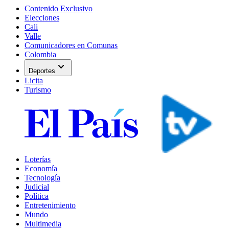
Contenido Exclusivo
Elecciones
Cali
Valle
Comunicadores en Comunas
Colombia
expand_more
Deportes
Licita
Turismo
Loterías
Economía
Tecnología
Judicial
Política
Entretenimiento
Mundo
Multimedia