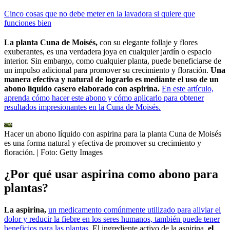
Cinco cosas que no debe meter en la lavadora si quiere que
funciones bien
La planta Cuna de Moisés,
con su elegante follaje y flores
exuberantes, es una verdadera joya en cualquier jardín o espacio
interior. Sin embargo, como cualquier planta, puede beneficiarse de
un impulso adicional para promover su crecimiento y floración.
Una
manera efectiva y natural de lograrlo es mediante el uso de un
abono líquido casero elaborado con aspirina.
En este artículo,
aprenda cómo hacer este abono y cómo aplicarlo para obtener
resultados impresionantes en la Cuna de Moisés.
Hacer un abono líquido con aspirina para la planta Cuna de Moisés
es una forma natural y efectiva de promover su crecimiento y
floración.
| Foto:
Getty Images
¿Por qué usar aspirina como abono para
plantas?
La aspirina,
un medicamento comúnmente utilizado para aliviar el
dolor y reducir la fiebre en los seres humanos, también puede tener
beneficios para las plantas.
El ingrediente activo de la aspirina,
el