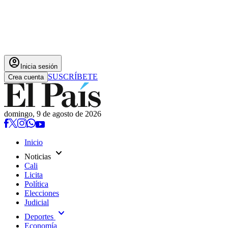
account_circle
Inicia sesión
SUSCRÍBETE
Crea cuenta
domingo, 9 de agosto de 2026
Inicio
expand_more
Noticias
Cali
Licita
Política
Elecciones
Judicial
expand_more
Deportes
Economía