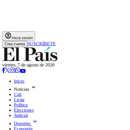
account_circle
Inicia sesión
SUSCRÍBETE
Crea cuenta
viernes, 7 de agosto de 2026
Inicio
expand_more
Noticias
Cali
Licita
Política
Elecciones
Judicial
expand_more
Deportes
Economía