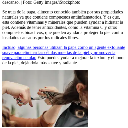
descanso.
| Foto:
Getty Images/iStockphoto
Se trata de la papa, alimento conocido también por sus propiedades
naturales ya que contiene compuestos antiinflamatorios. Y es que,
esta contiene vitaminas y minerales que pueden ayudar a hidratar la
piel. Además de tener antioxidantes, como la vitamina C y otros
compuestos bioactivos, que pueden ayudar a proteger la piel contra
los daños causados por los radicales libres.
Incluso, algunas personas utilizan la papa como un agente exfoliante
suave para eliminar las células muertas de la piel y promover la
renovación celular.
Esto puede ayudar a mejorar la textura y el tono
de la piel, dejándola más suave y radiante.