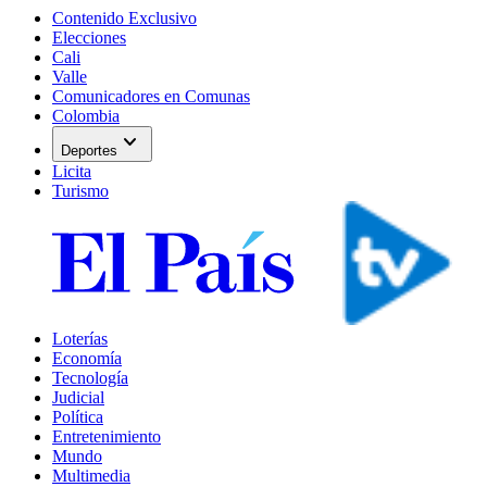
Contenido Exclusivo
Elecciones
Cali
Valle
Comunicadores en Comunas
Colombia
expand_more
Deportes
Licita
Turismo
Loterías
Economía
Tecnología
Judicial
Política
Entretenimiento
Mundo
Multimedia