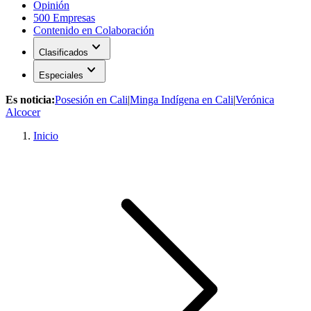
Opinión
500 Empresas
Contenido en Colaboración
expand_more
Clasificados
expand_more
Especiales
Es noticia:
Posesión en Cali
|
Minga Indígena en Cali
|
Verónica
Alcocer
Inicio