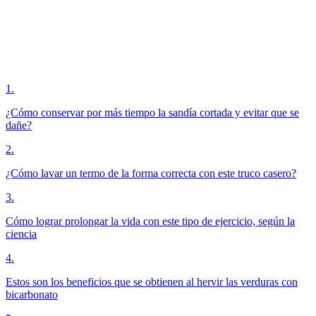
1
.
¿Cómo conservar por más tiempo la sandía cortada y evitar que se
dañe?
2
.
¿Cómo lavar un termo de la forma correcta con este truco casero?
3
.
Cómo lograr prolongar la vida con este tipo de ejercicio, según la
ciencia
4
.
Estos son los beneficios que se obtienen al hervir las verduras con
bicarbonato