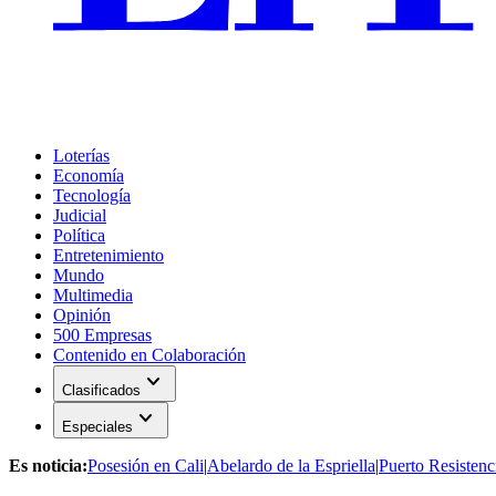
Loterías
Economía
Tecnología
Judicial
Política
Entretenimiento
Mundo
Multimedia
Opinión
500 Empresas
Contenido en Colaboración
expand_more
Clasificados
expand_more
Especiales
Es noticia:
Posesión en Cali
|
Abelardo de la Espriella
|
Puerto Resistenc