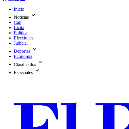
Inicio
expand_more
Noticias
Cali
Licita
Política
Elecciones
Judicial
expand_more
Deportes
Economía
expand_more
Clasificados
expand_more
Especiales