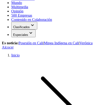
Mundo
Multimedia
Opinión
500 Empresas
Contenido en Colaboración
expand_more
Clasificados
expand_more
Especiales
Es noticia:
Posesión en Cali
|
Minga Indígena en Cali
|
Verónica
Alcocer
Inicio