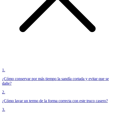
1
.
¿Cómo conservar por más tiempo la sandía cortada y evitar que se
dañe?
2
.
¿Cómo lavar un termo de la forma correcta con este truco casero?
3
.