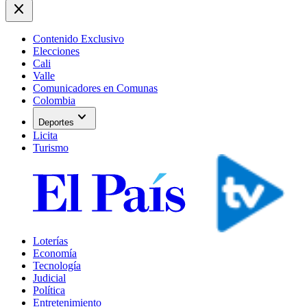
close
Contenido Exclusivo
Elecciones
Cali
Valle
Comunicadores en Comunas
Colombia
expand_more
Deportes
Licita
Turismo
Loterías
Economía
Tecnología
Judicial
Política
Entretenimiento