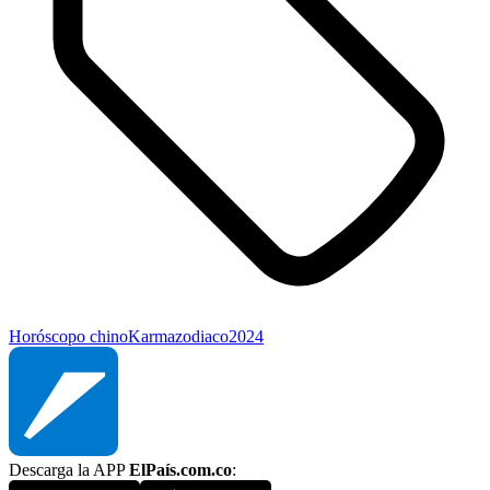
Horóscopo chino
Karma
zodiaco
2024
Descarga la APP
ElPaís.com.co
: