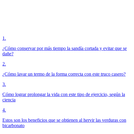
1
.
¿Cómo conservar por más tiempo la sandía cortada y evitar que se
dañe?
2
.
¿Cómo lavar un termo de la forma correcta con este truco casero?
3
.
Cómo lograr prolongar la vida con este tipo de ejercicio, según la
ciencia
4
.
Estos son los beneficios que se obtienen al hervir las verduras con
bicarbonato