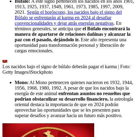
Búfalo:
A este signo pertenecen los nacidos
en los años 1901,
1913, 1925, 1937, 1949, 1961, 1973, 1985, 1997, 2009,
2021.
Según el horóscopo, los nacidos bajo el signo del
Búfalo se enfrentarán al karma en 2024 al desafiar
convencionalidades y dejar atrás energías negativas
. En
términos generales, se anticipa que
el Búfalo encontrará la
manera de apartarse de relaciones dañinas y alcanzar la
paz con el pasado, dejándolo ir.
Este año representa una
oportunidad para transformación personal y liberación de
cargas emocionales.
Los nacidos bajo el signo de búfalo deberán pagar el karma
| Foto:
Getty Images/iStockphoto
Mono:
Al Mono pertenecen quienes nacieron en 1932, 1944,
1956, 1968, 1980, 1992. A pesar de que los nacidos bajo la
energía de este animal
enfrentan asuntos no resueltos que
podrían obstaculizar su desarrollo financiero,
la astrología
oriental destaca la importancia de que en 2024 podrán
aprovechar las oportunidades que se les presenten para
superar desafíos y avanzar hacia un futuro más positivo.