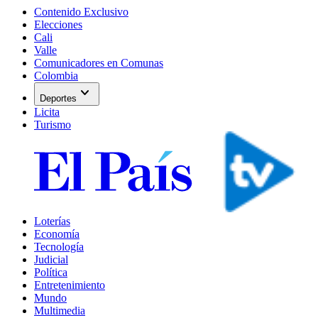
Contenido Exclusivo
Elecciones
Cali
Valle
Comunicadores en Comunas
Colombia
expand_more
Deportes
Licita
Turismo
Loterías
Economía
Tecnología
Judicial
Política
Entretenimiento
Mundo
Multimedia