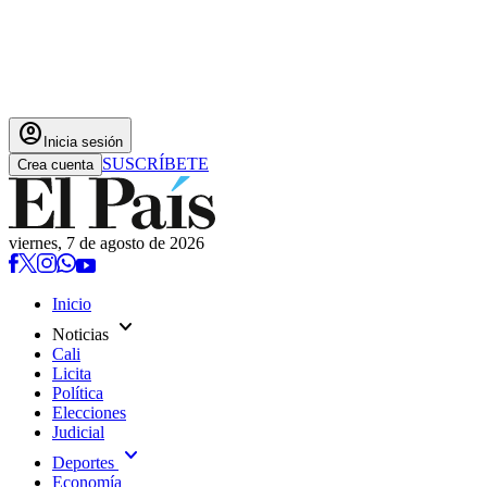
account_circle
Inicia sesión
SUSCRÍBETE
Crea cuenta
viernes, 7 de agosto de 2026
Inicio
expand_more
Noticias
Cali
Licita
Política
Elecciones
Judicial
expand_more
Deportes
Economía