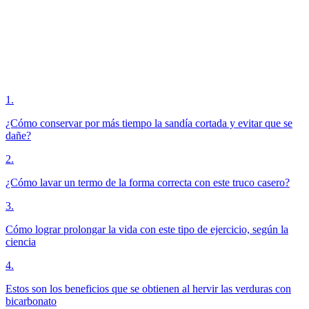
1
.
¿Cómo conservar por más tiempo la sandía cortada y evitar que se
dañe?
2
.
¿Cómo lavar un termo de la forma correcta con este truco casero?
3
.
Cómo lograr prolongar la vida con este tipo de ejercicio, según la
ciencia
4
.
Estos son los beneficios que se obtienen al hervir las verduras con
bicarbonato