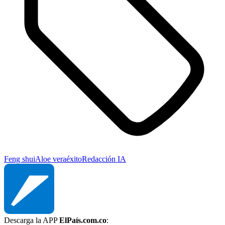
Feng shui
Aloe vera
éxito
Redacción IA
Descarga la APP
ElPaís.com.co
: