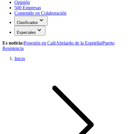
Opinión
500 Empresas
Contenido en Colaboración
expand_more
Clasificados
expand_more
Especiales
Es noticia:
Posesión en Cali
|
Abelardo de la Espriella
|
Puerto
Resistencia
Inicio