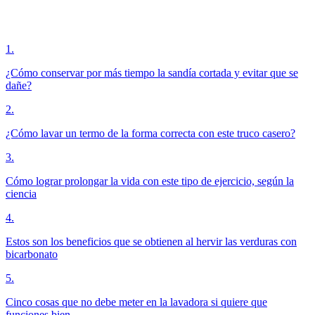
1
.
¿Cómo conservar por más tiempo la sandía cortada y evitar que se
dañe?
2
.
¿Cómo lavar un termo de la forma correcta con este truco casero?
3
.
Cómo lograr prolongar la vida con este tipo de ejercicio, según la
ciencia
4
.
Estos son los beneficios que se obtienen al hervir las verduras con
bicarbonato
5
.
Cinco cosas que no debe meter en la lavadora si quiere que
funciones bien