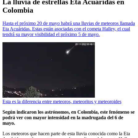
La lluvia de estrellas Eta Acuáridas en
Colombia
Hasta el próximo 20 de mayo habrá una lluvias de meteoros llamada
Eta Acuáridas. Estas están asociadas con el cometa Halley, el cual
tendrá su mayor visibilidad el próximo 5 de mayo.
Esta es la diferencia entre meteoros, meteoritos y meteoroides
Según indicaron los astrónomos, en Colombia, este fenómeno se
podrá ver con mayor intensidad en la madrugada del 6 de
mayo.
Los meteoros que hacen parte de esta lluvia conocida como la Eta