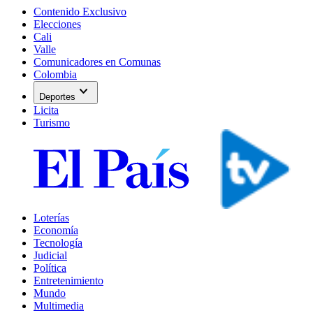
Contenido Exclusivo
Elecciones
Cali
Valle
Comunicadores en Comunas
Colombia
expand_more
Deportes
Licita
Turismo
Loterías
Economía
Tecnología
Judicial
Política
Entretenimiento
Mundo
Multimedia