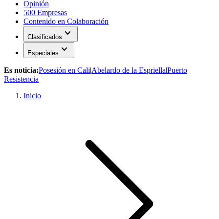
Opinión
500 Empresas
Contenido en Colaboración
expand_more
Clasificados
expand_more
Especiales
Es noticia:
Posesión en Cali
|
Abelardo de la Espriella
|
Puerto
Resistencia
Inicio