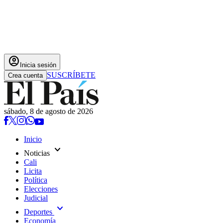
account_circle
Inicia sesión
SUSCRÍBETE
Crea cuenta
sábado, 8 de agosto de 2026
Inicio
expand_more
Noticias
Cali
Licita
Política
Elecciones
Judicial
expand_more
Deportes
Economía