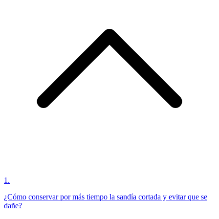
1
.
¿Cómo conservar por más tiempo la sandía cortada y evitar que se
dañe?