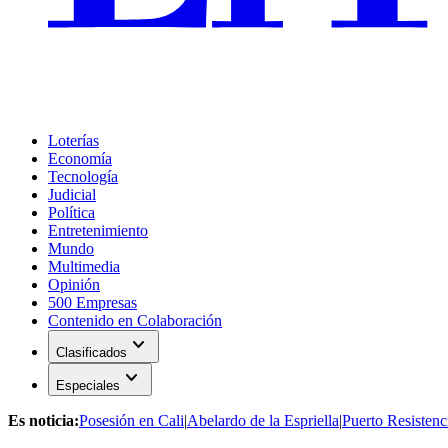
Loterías
Economía
Tecnología
Judicial
Política
Entretenimiento
Mundo
Multimedia
Opinión
500 Empresas
Contenido en Colaboración
expand_more
Clasificados
expand_more
Especiales
Es noticia:
Posesión en Cali
|
Abelardo de la Espriella
|
Puerto Resistenc