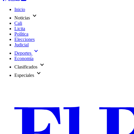
Inicio
expand_more
Noticias
Cali
Licita
Política
Elecciones
Judicial
expand_more
Deportes
Economía
expand_more
Clasificados
expand_more
Especiales