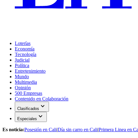
Loterías
Economía
Tecnología
Judicial
Política
Entretenimiento
Mundo
Multimedia
Opinión
500 Empresas
Contenido en Colaboración
expand_more
Clasificados
expand_more
Especiales
Es noticia:
Posesión en Cali
|
Día sin carro en Cali
|
Primera Linea en Ca