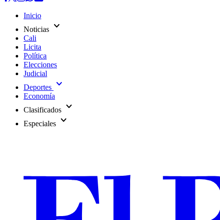
Inicio
expand_more
Noticias
Cali
Licita
Política
Elecciones
Judicial
expand_more
Deportes
Economía
expand_more
Clasificados
expand_more
Especiales