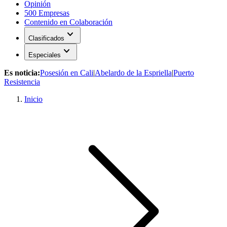
Opinión
500 Empresas
Contenido en Colaboración
expand_more
Clasificados
expand_more
Especiales
Es noticia:
Posesión en Cali
|
Abelardo de la Espriella
|
Puerto
Resistencia
Inicio