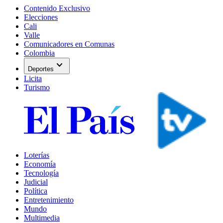
Contenido Exclusivo
Elecciones
Cali
Valle
Comunicadores en Comunas
Colombia
expand_more
Deportes
Licita
Turismo
Loterías
Economía
Tecnología
Judicial
Política
Entretenimiento
Mundo
Multimedia