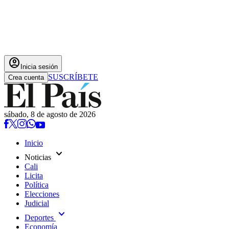
account_circle
Inicia sesión
SUSCRÍBETE
Crea cuenta
sábado, 8 de agosto de 2026
Inicio
expand_more
Noticias
Cali
Licita
Política
Elecciones
Judicial
expand_more
Deportes
Economía