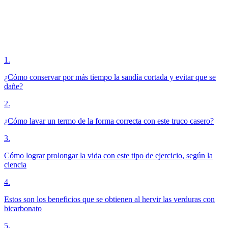
1
.
¿Cómo conservar por más tiempo la sandía cortada y evitar que se
dañe?
2
.
¿Cómo lavar un termo de la forma correcta con este truco casero?
3
.
Cómo lograr prolongar la vida con este tipo de ejercicio, según la
ciencia
4
.
Estos son los beneficios que se obtienen al hervir las verduras con
bicarbonato
5
.