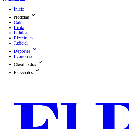
Inicio
expand_more
Noticias
Cali
Licita
Política
Elecciones
Judicial
expand_more
Deportes
Economía
expand_more
Clasificados
expand_more
Especiales