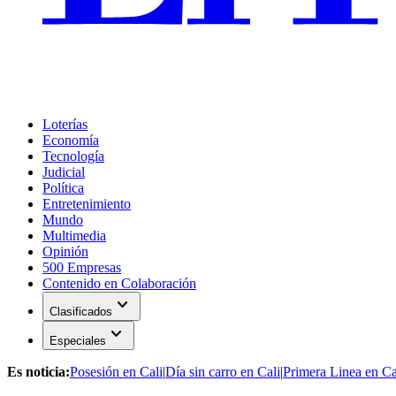
Loterías
Economía
Tecnología
Judicial
Política
Entretenimiento
Mundo
Multimedia
Opinión
500 Empresas
Contenido en Colaboración
expand_more
Clasificados
expand_more
Especiales
Es noticia:
Posesión en Cali
|
Día sin carro en Cali
|
Primera Linea en Ca