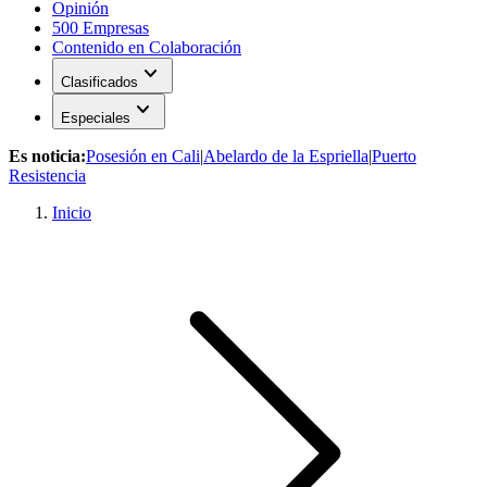
Opinión
500 Empresas
Contenido en Colaboración
expand_more
Clasificados
expand_more
Especiales
Es noticia:
Posesión en Cali
|
Abelardo de la Espriella
|
Puerto
Resistencia
Inicio