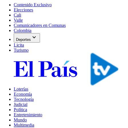
Contenido Exclusivo
Elecciones
Cali
Valle
Comunicadores en Comunas
Colombia
expand_more
Deportes
Licita
Turismo
Loterías
Economía
Tecnología
Judicial
Política
Entretenimiento
Mundo
Multimedia