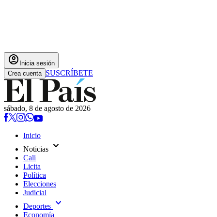
account_circle
Inicia sesión
SUSCRÍBETE
Crea cuenta
sábado, 8 de agosto de 2026
Inicio
expand_more
Noticias
Cali
Licita
Política
Elecciones
Judicial
expand_more
Deportes
Economía