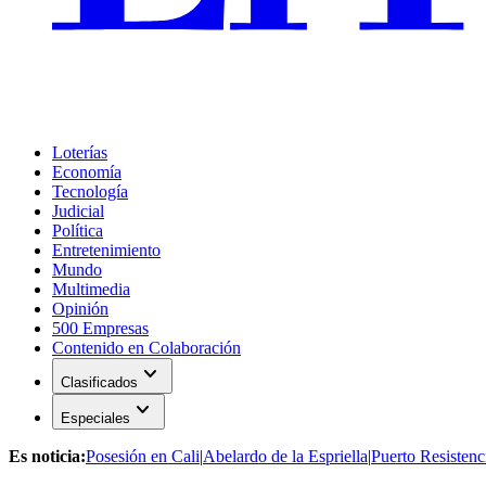
Loterías
Economía
Tecnología
Judicial
Política
Entretenimiento
Mundo
Multimedia
Opinión
500 Empresas
Contenido en Colaboración
expand_more
Clasificados
expand_more
Especiales
Es noticia:
Posesión en Cali
|
Abelardo de la Espriella
|
Puerto Resistenc