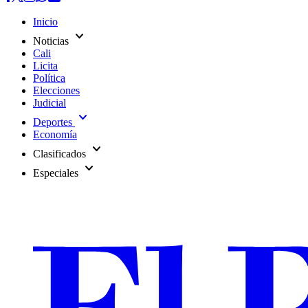
Inicio
expand_more
Noticias
Cali
Licita
Política
Elecciones
Judicial
expand_more
Deportes
Economía
expand_more
Clasificados
expand_more
Especiales