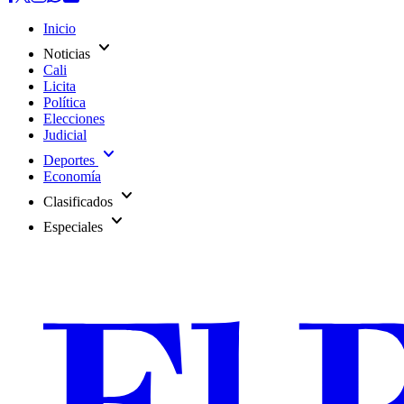
Inicio
expand_more
Noticias
Cali
Licita
Política
Elecciones
Judicial
expand_more
Deportes
Economía
expand_more
Clasificados
expand_more
Especiales