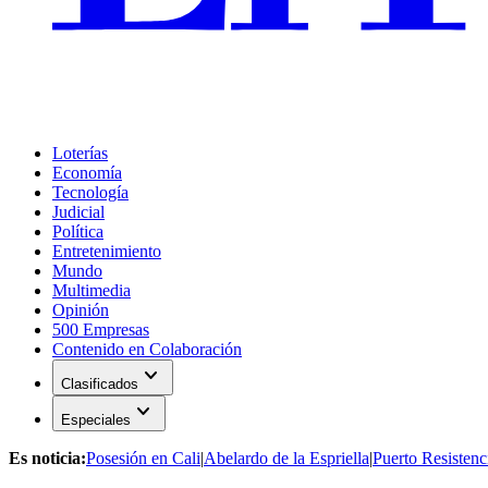
Loterías
Economía
Tecnología
Judicial
Política
Entretenimiento
Mundo
Multimedia
Opinión
500 Empresas
Contenido en Colaboración
expand_more
Clasificados
expand_more
Especiales
Es noticia:
Posesión en Cali
|
Abelardo de la Espriella
|
Puerto Resistenc