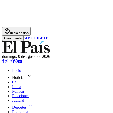
account_circle
Inicia sesión
SUSCRÍBETE
Crea cuenta
domingo, 9 de agosto de 2026
Inicio
expand_more
Noticias
Cali
Licita
Política
Elecciones
Judicial
expand_more
Deportes
Economía