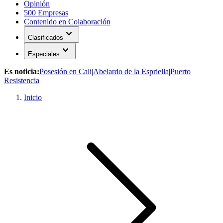
Opinión
500 Empresas
Contenido en Colaboración
expand_more
Clasificados
expand_more
Especiales
Es noticia:
Posesión en Cali
|
Abelardo de la Espriella
|
Puerto
Resistencia
Inicio