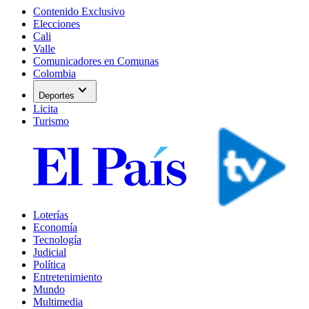
Contenido Exclusivo
Elecciones
Cali
Valle
Comunicadores en Comunas
Colombia
expand_more
Deportes
Licita
Turismo
Loterías
Economía
Tecnología
Judicial
Política
Entretenimiento
Mundo
Multimedia