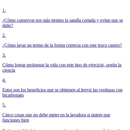
1
.
¿Cómo conservar por más tiempo la sandía cortada y evitar que se
dañe?
2
.
¿Cómo lavar un termo de la forma correcta con este truco casero?
3
.
Cómo lograr prolongar la vida con este tipo de ejercicio, según la
ciencia
4
.
Estos son los beneficios que se obtienen al hervir las verduras con
bicarbonato
5
.
Cinco cosas que no debe meter en la lavadora si quiere que
funciones bien