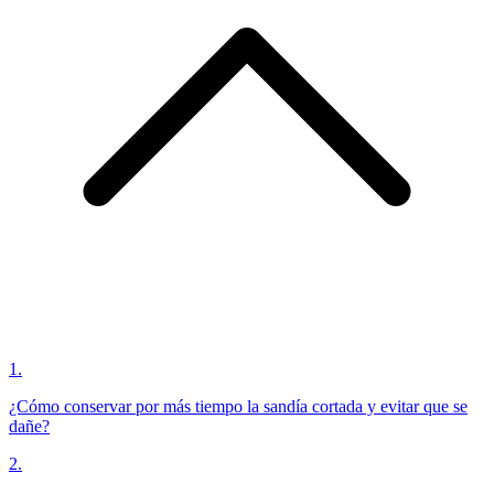
1
.
¿Cómo conservar por más tiempo la sandía cortada y evitar que se
dañe?
2
.