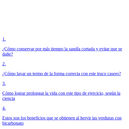
1
.
¿Cómo conservar por más tiempo la sandía cortada y evitar que se
dañe?
2
.
¿Cómo lavar un termo de la forma correcta con este truco casero?
3
.
Cómo lograr prolongar la vida con este tipo de ejercicio, según la
ciencia
4
.
Estos son los beneficios que se obtienen al hervir las verduras con
bicarbonato