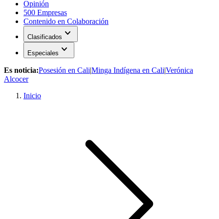
Opinión
500 Empresas
Contenido en Colaboración
expand_more
Clasificados
expand_more
Especiales
Es noticia:
Posesión en Cali
|
Minga Indígena en Cali
|
Verónica
Alcocer
Inicio