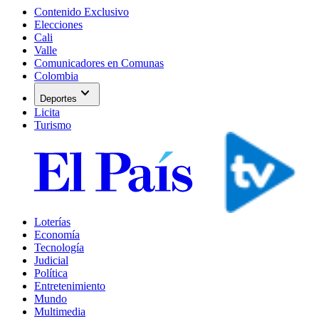
Contenido Exclusivo
Elecciones
Cali
Valle
Comunicadores en Comunas
Colombia
expand_more
Deportes
Licita
Turismo
Loterías
Economía
Tecnología
Judicial
Política
Entretenimiento
Mundo
Multimedia