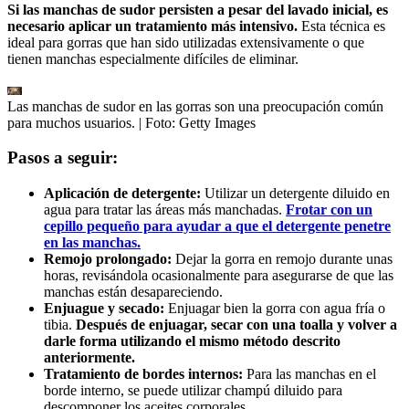
Si las manchas de sudor persisten a pesar del lavado inicial, es
necesario aplicar un tratamiento más intensivo.
Esta técnica es
ideal para gorras que han sido utilizadas extensivamente o que
tienen manchas especialmente difíciles de eliminar.
Las manchas de sudor en las gorras son una preocupación común
para muchos usuarios.
| Foto:
Getty Images
Pasos a seguir:
Aplicación de detergente:
Utilizar un detergente diluido en
agua para tratar las áreas más manchadas.
Frotar con un
cepillo pequeño para ayudar a que el detergente penetre
en las manchas.
Remojo prolongado:
Dejar la gorra en remojo durante unas
horas, revisándola ocasionalmente para asegurarse de que las
manchas están desapareciendo.
Enjuague y secado:
Enjuagar bien la gorra con agua fría o
tibia.
Después de enjuagar, secar con una toalla y volver a
darle forma utilizando el mismo método descrito
anteriormente.
Tratamiento de bordes internos:
Para las manchas en el
borde interno, se puede utilizar champú diluido para
descomponer los aceites corporales.