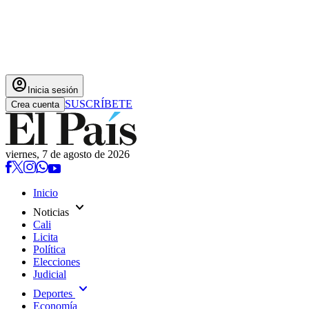
account_circle
Inicia sesión
SUSCRÍBETE
Crea cuenta
viernes, 7 de agosto de 2026
Inicio
expand_more
Noticias
Cali
Licita
Política
Elecciones
Judicial
expand_more
Deportes
Economía