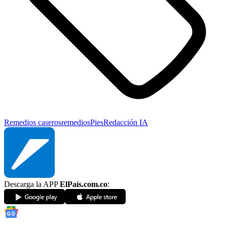
Remedios caseros
remedios
Pies
Redacción IA
Descarga la APP
ElPaís.com.co
: