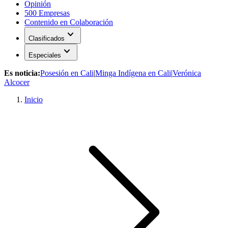
Opinión
500 Empresas
Contenido en Colaboración
expand_more
Clasificados
expand_more
Especiales
Es noticia:
Posesión en Cali
|
Minga Indígena en Cali
|
Verónica
Alcocer
Inicio