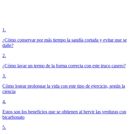
1
.
¿Cómo conservar por más tiempo la sandía cortada y evitar que se
dañe?
2
.
¿Cómo lavar un termo de la forma correcta con este truco casero?
3
.
Cómo lograr prolongar la vida con este tipo de ejercicio, según la
ciencia
4
.
Estos son los beneficios que se obtienen al hervir las verduras con
bicarbonato
5
.