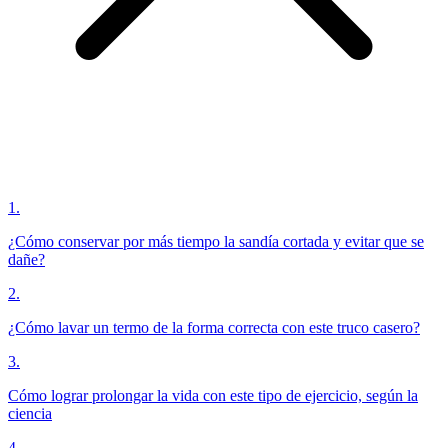
1
.
¿Cómo conservar por más tiempo la sandía cortada y evitar que se
dañe?
2
.
¿Cómo lavar un termo de la forma correcta con este truco casero?
3
.
Cómo lograr prolongar la vida con este tipo de ejercicio, según la
ciencia
4
.