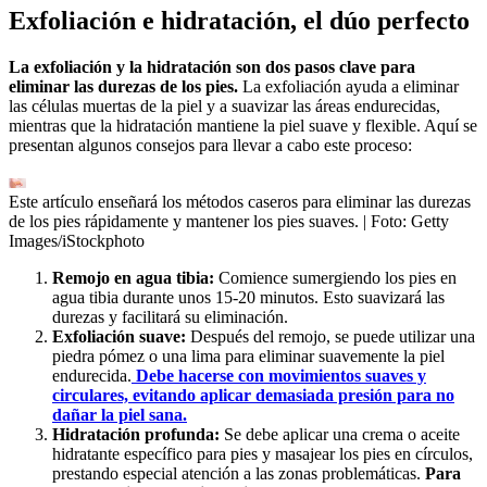
Exfoliación e hidratación, el dúo perfecto
La exfoliación y la hidratación son dos pasos clave para
eliminar las durezas de los pies.
La exfoliación ayuda a eliminar
las células muertas de la piel y a suavizar las áreas endurecidas,
mientras que la hidratación mantiene la piel suave y flexible. Aquí se
presentan algunos consejos para llevar a cabo este proceso:
Este artículo enseñará los métodos caseros para eliminar las durezas
de los pies rápidamente y mantener los pies suaves.
| Foto:
Getty
Images/iStockphoto
Remojo en agua tibia:
Comience sumergiendo los pies en
agua tibia durante unos 15-20 minutos. Esto suavizará las
durezas y facilitará su eliminación.
Exfoliación suave:
Después del remojo, se puede utilizar una
piedra pómez o una lima para eliminar suavemente la piel
endurecida.
Debe hacerse con movimientos suaves y
circulares, evitando aplicar demasiada presión para no
dañar la piel sana.
Hidratación profunda:
Se debe aplicar una crema o aceite
hidratante específico para pies y masajear los pies en círculos,
prestando especial atención a las zonas problemáticas.
Para