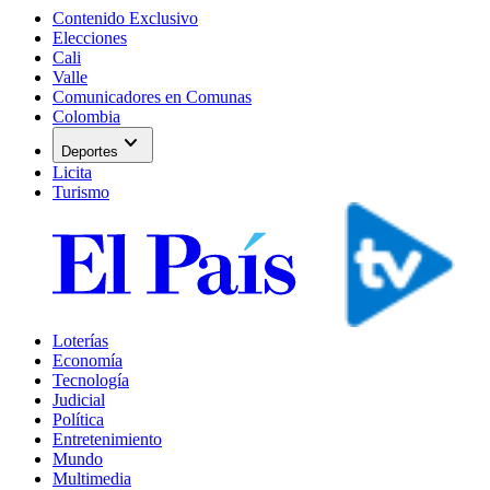
Contenido Exclusivo
Elecciones
Cali
Valle
Comunicadores en Comunas
Colombia
expand_more
Deportes
Licita
Turismo
Loterías
Economía
Tecnología
Judicial
Política
Entretenimiento
Mundo
Multimedia