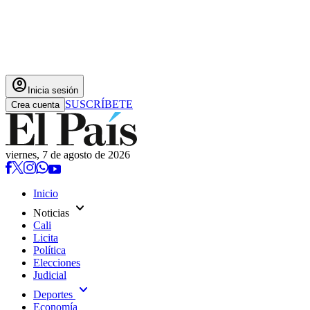
account_circle
Inicia sesión
SUSCRÍBETE
Crea cuenta
viernes, 7 de agosto de 2026
Inicio
expand_more
Noticias
Cali
Licita
Política
Elecciones
Judicial
expand_more
Deportes
Economía