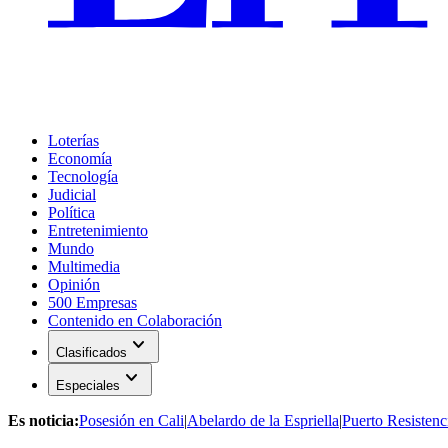
Loterías
Economía
Tecnología
Judicial
Política
Entretenimiento
Mundo
Multimedia
Opinión
500 Empresas
Contenido en Colaboración
expand_more
Clasificados
expand_more
Especiales
Es noticia:
Posesión en Cali
|
Abelardo de la Espriella
|
Puerto Resistenc