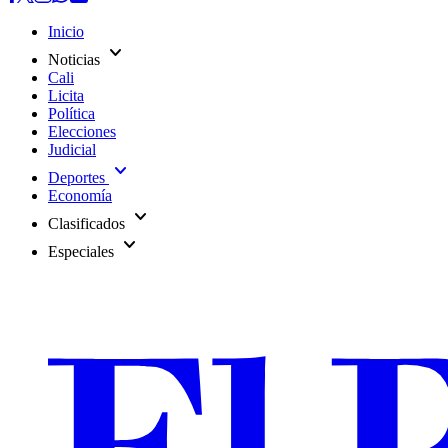
Inicio
expand_more
Noticias
Cali
Licita
Política
Elecciones
Judicial
expand_more
Deportes
Economía
expand_more
Clasificados
expand_more
Especiales