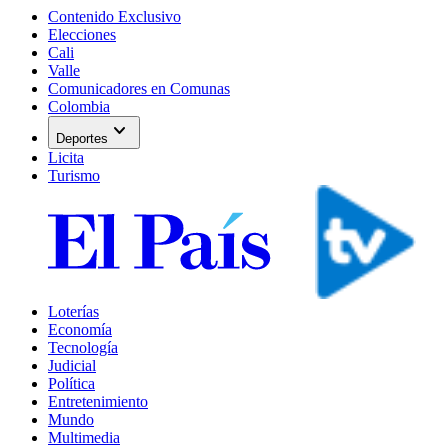
Contenido Exclusivo
Elecciones
Cali
Valle
Comunicadores en Comunas
Colombia
expand_more
Deportes
Licita
Turismo
Loterías
Economía
Tecnología
Judicial
Política
Entretenimiento
Mundo
Multimedia