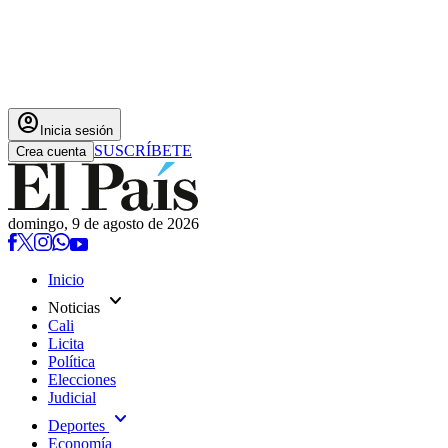
account_circle
Inicia sesión
SUSCRÍBETE
Crea cuenta
domingo, 9 de agosto de 2026
Inicio
expand_more
Noticias
Cali
Licita
Política
Elecciones
Judicial
expand_more
Deportes
Economía