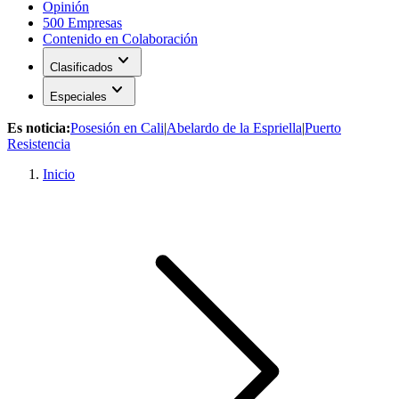
Opinión
500 Empresas
Contenido en Colaboración
expand_more
Clasificados
expand_more
Especiales
Es noticia:
Posesión en Cali
|
Abelardo de la Espriella
|
Puerto
Resistencia
Inicio