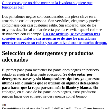
Cinco cosas que no debe meter en la lavadora si quiere que
funciones bien
Los pantalones negros son considerados una pieza clave en el
armario de cualquier persona. Son versátiles, elegantes y pueden
combinarse con casi cualquier estilo. Sin embargo, uno de los
mayores desafíos al cuidar de esta prenda es evitar que el color se
desvanezca con el tiempo.
En este artículo, se explorarán tres
consejos esenciales para asegurarse de que los pantalones
negros conserven su color y su atractivo durante mucho tiempo.
Selección de detergentes y productos
adecuados
El primer paso para mantener los pantalones negros en perfecto
estado es elegir el detergente adecuado.
Se debe optar por
detergentes suaves y sin blanqueadores ópticos, ya que estos
últimos son químicos que se utilizan en algunos detergentes
para hacer que la ropa parezca más brillante y blanca.
Sin
embargo, en el caso de los pantalones negros, estos productos
pueden hacer que el negro se desvanezca con el tiempo.
Desmitificando el uso de "hay", "ahí" y "ay".
| Foto:
Getty Images