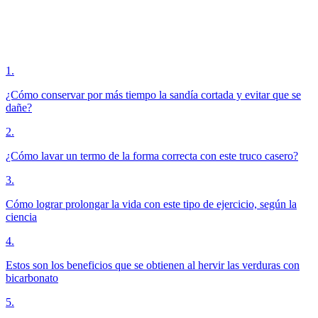
1
.
¿Cómo conservar por más tiempo la sandía cortada y evitar que se
dañe?
2
.
¿Cómo lavar un termo de la forma correcta con este truco casero?
3
.
Cómo lograr prolongar la vida con este tipo de ejercicio, según la
ciencia
4
.
Estos son los beneficios que se obtienen al hervir las verduras con
bicarbonato
5
.