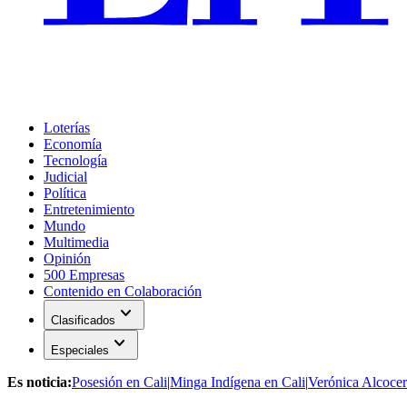
Loterías
Economía
Tecnología
Judicial
Política
Entretenimiento
Mundo
Multimedia
Opinión
500 Empresas
Contenido en Colaboración
expand_more
Clasificados
expand_more
Especiales
Es noticia:
Posesión en Cali
|
Minga Indígena en Cali
|
Verónica Alcocer