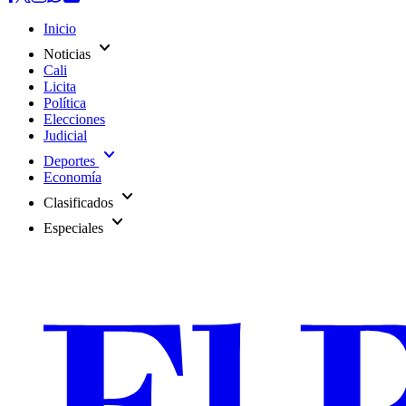
Inicio
expand_more
Noticias
Cali
Licita
Política
Elecciones
Judicial
expand_more
Deportes
Economía
expand_more
Clasificados
expand_more
Especiales