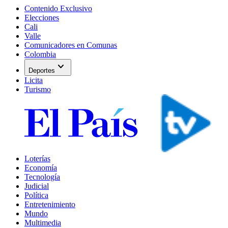
Contenido Exclusivo
Elecciones
Cali
Valle
Comunicadores en Comunas
Colombia
expand_more
Deportes
Licita
Turismo
Loterías
Economía
Tecnología
Judicial
Política
Entretenimiento
Mundo
Multimedia