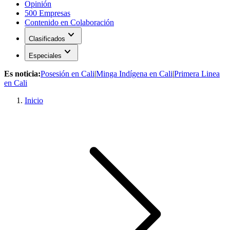
Opinión
500 Empresas
Contenido en Colaboración
expand_more
Clasificados
expand_more
Especiales
Es noticia:
Posesión en Cali
|
Minga Indígena en Cali
|
Primera Linea
en Cali
Inicio