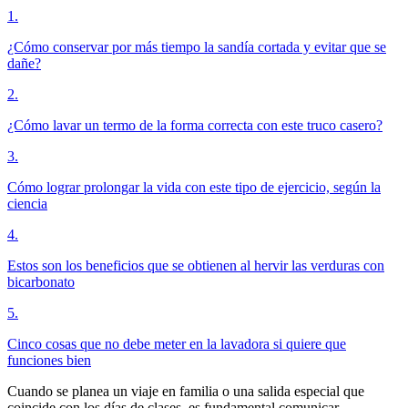
1
.
¿Cómo conservar por más tiempo la sandía cortada y evitar que se
dañe?
2
.
¿Cómo lavar un termo de la forma correcta con este truco casero?
3
.
Cómo lograr prolongar la vida con este tipo de ejercicio, según la
ciencia
4
.
Estos son los beneficios que se obtienen al hervir las verduras con
bicarbonato
5
.
Cinco cosas que no debe meter en la lavadora si quiere que
funciones bien
Cuando se planea un viaje en familia o una salida especial que
coincide con los días de clases, es fundamental comunicar