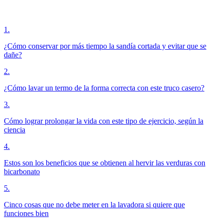
1
.
¿Cómo conservar por más tiempo la sandía cortada y evitar que se
dañe?
2
.
¿Cómo lavar un termo de la forma correcta con este truco casero?
3
.
Cómo lograr prolongar la vida con este tipo de ejercicio, según la
ciencia
4
.
Estos son los beneficios que se obtienen al hervir las verduras con
bicarbonato
5
.
Cinco cosas que no debe meter en la lavadora si quiere que
funciones bien