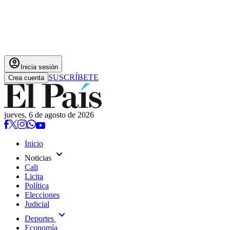
account_circle
Inicia sesión
SUSCRÍBETE
Crea cuenta
jueves, 6 de agosto de 2026
Inicio
expand_more
Noticias
Cali
Licita
Política
Elecciones
Judicial
expand_more
Deportes
Economía