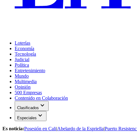
Loterías
Economía
Tecnología
Judicial
Política
Entretenimiento
Mundo
Multimedia
Opinión
500 Empresas
Contenido en Colaboración
expand_more
Clasificados
expand_more
Especiales
Es noticia:
Posesión en Cali
|
Abelardo de la Espriella
|
Puerto Resistenc