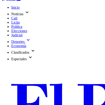
Inicio
expand_more
Noticias
Cali
Licita
Política
Elecciones
Judicial
expand_more
Deportes
Economía
expand_more
Clasificados
expand_more
Especiales