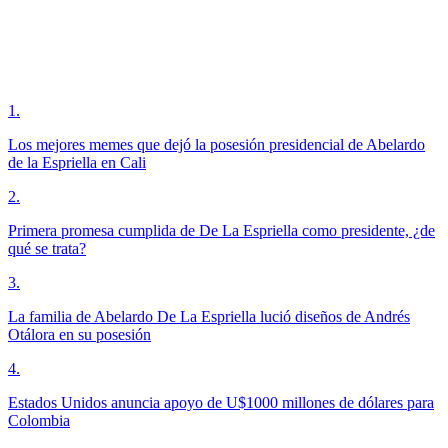
1
.
Los mejores memes que dejó la posesión presidencial de Abelardo
de la Espriella en Cali
2
.
Primera promesa cumplida de De La Espriella como presidente, ¿de
qué se trata?
3
.
La familia de Abelardo De La Espriella lució diseños de Andrés
Otálora en su posesión
4
.
Estados Unidos anuncia apoyo de U$1000 millones de dólares para
Colombia