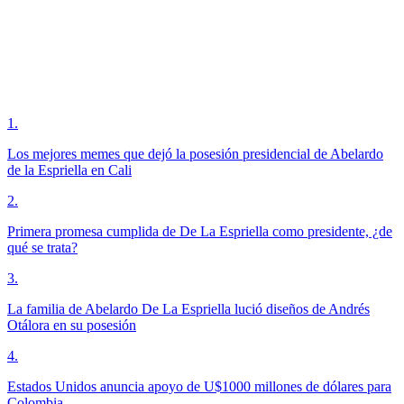
1
.
Los mejores memes que dejó la posesión presidencial de Abelardo
de la Espriella en Cali
2
.
Primera promesa cumplida de De La Espriella como presidente, ¿de
qué se trata?
3
.
La familia de Abelardo De La Espriella lució diseños de Andrés
Otálora en su posesión
4
.
Estados Unidos anuncia apoyo de U$1000 millones de dólares para
Colombia