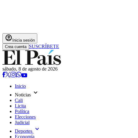
account_circle
Inicia sesión
SUSCRÍBETE
Crea cuenta
sábado, 8 de agosto de 2026
Inicio
expand_more
Noticias
Cali
Licita
Política
Elecciones
Judicial
expand_more
Deportes
Economía