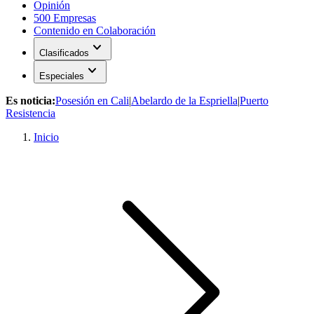
Opinión
500 Empresas
Contenido en Colaboración
expand_more
Clasificados
expand_more
Especiales
Es noticia:
Posesión en Cali
|
Abelardo de la Espriella
|
Puerto
Resistencia
Inicio