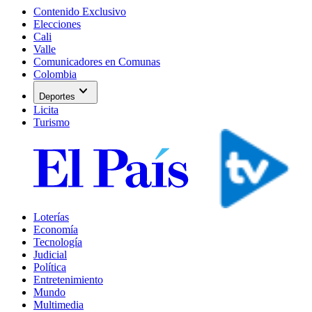
Contenido Exclusivo
Elecciones
Cali
Valle
Comunicadores en Comunas
Colombia
expand_more
Deportes
Licita
Turismo
Loterías
Economía
Tecnología
Judicial
Política
Entretenimiento
Mundo
Multimedia