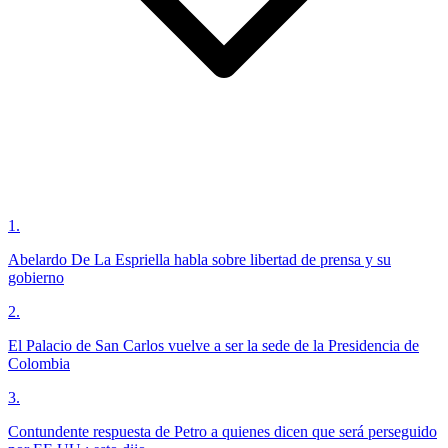
1
.
Abelardo De La Espriella habla sobre libertad de prensa y su
gobierno
2
.
El Palacio de San Carlos vuelve a ser la sede de la Presidencia de
Colombia
3
.
Contundente respuesta de Petro a quienes dicen que será perseguido