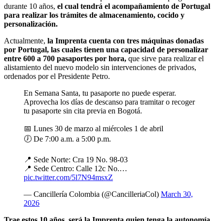
durante 10 años,
el cual tendrá el acompañamiento de Portugal
para realizar los trámites de almacenamiento, cocido y
personalización.
Actualmente,
la Imprenta cuenta con tres máquinas donadas
por Portugal, las cuales tienen una capacidad de personalizar
entre 600 a 700 pasaportes por hora,
que sirve para realizar el
alistamiento del nuevo modelo sin intervenciones de privados,
ordenados por el Presidente Petro.
En Semana Santa, tu pasaporte no puede esperar.
Aprovecha los días de descanso para tramitar o recoger
tu pasaporte sin cita previa en Bogotá.
📅 Lunes 30 de marzo al miércoles 1 de abril
🕖 De 7:00 a.m. a 5:00 p.m.
📍 Sede Norte: Cra 19 No. 98-03
📍 Sede Centro: Calle 12c No.…
pic.twitter.com/5l7N94msxZ
— Cancillería Colombia (@CancilleriaCol)
March 30,
2026
Trae estos 10 años, será la Imprenta quien tenga la autonomía