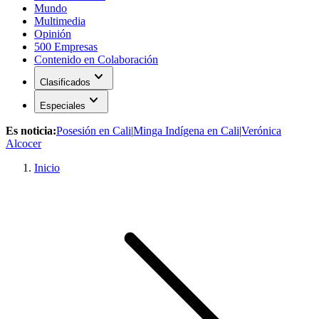
Mundo
Multimedia
Opinión
500 Empresas
Contenido en Colaboración
expand_more
Clasificados
expand_more
Especiales
Es noticia:
Posesión en Cali
|
Minga Indígena en Cali
|
Verónica
Alcocer
Inicio