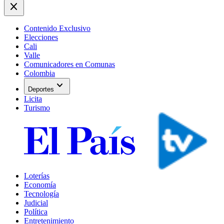
close
Contenido Exclusivo
Elecciones
Cali
Valle
Comunicadores en Comunas
Colombia
expand_more
Deportes
Licita
Turismo
Loterías
Economía
Tecnología
Judicial
Política
Entretenimiento