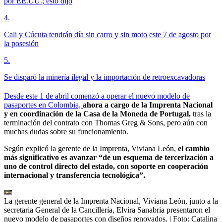
por EE.UU.; esto dijo
4
.
Cali y Cúcuta tendrán día sin carro y sin moto este 7 de agosto por
la posesión
5
.
Se disparó la minería ilegal y la importación de retroexcavadoras
Desde este 1 de abril comenzó a operar el nuevo modelo de
pasaportes en Colombia,
ahora a cargo de la Imprenta Nacional
y en coordinación de la Casa de la Moneda de Portugal,
tras la
terminación del contrato con Thomas Greg & Sons, pero aún con
muchas dudas sobre su funcionamiento.
Según explicó la gerente de la Imprenta, Viviana León,
el cambio
más significativo es avanzar “de un esquema de tercerización a
uno de control directo del estado, con soporte en cooperación
internacional y transferencia tecnológica”.
La gerente general de la Imprenta Nacional, Viviana León, junto a la
secretaria General de la Cancillería, Elvira Sanabria presentaron el
nuevo modelo de pasaportes con diseños renovados.
| Foto:
Catalina