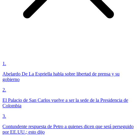
1
.
Abelardo De La Espriella habla sobre libertad de prensa y su
gobierno
2
.
El Palacio de San Carlos vuelve a ser la sede de la Presidencia de
Colombia
3
.
Contundente respuesta de Petro a quienes dicen que será perseguido
por EE.UU.; esto dijo