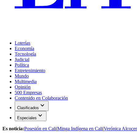
Loterías
Economía
Tecnología
Judicial
Política
Entretenimiento
Mundo
Multimedia
Opinión
500 Empresas
Contenido en Colaboración
expand_more
Clasificados
expand_more
Especiales
Es noticia:
Posesión en Cali
|
Minga Indígena en Cali
|
Verónica Alcocer