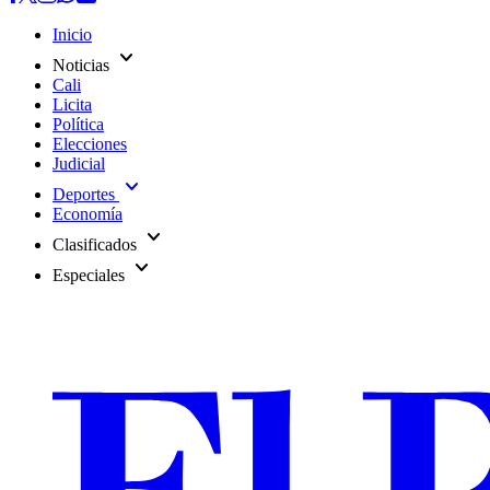
Inicio
expand_more
Noticias
Cali
Licita
Política
Elecciones
Judicial
expand_more
Deportes
Economía
expand_more
Clasificados
expand_more
Especiales