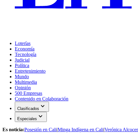
Loterías
Economía
Tecnología
Judicial
Política
Entretenimiento
Mundo
Multimedia
Opinión
500 Empresas
Contenido en Colaboración
expand_more
Clasificados
expand_more
Especiales
Es noticia:
Posesión en Cali
|
Minga Indígena en Cali
|
Verónica Alcocer