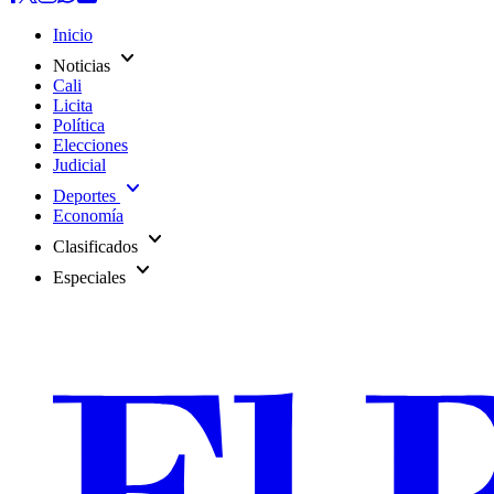
Inicio
expand_more
Noticias
Cali
Licita
Política
Elecciones
Judicial
expand_more
Deportes
Economía
expand_more
Clasificados
expand_more
Especiales