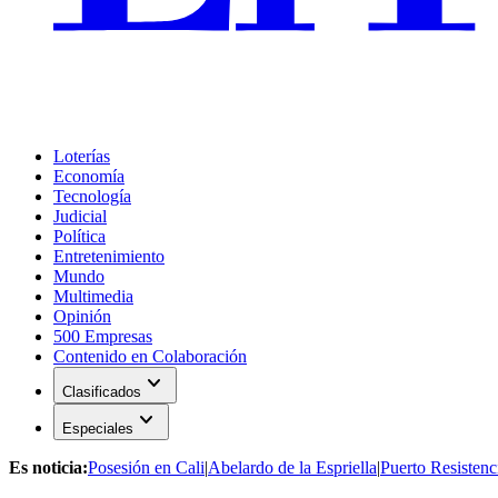
Loterías
Economía
Tecnología
Judicial
Política
Entretenimiento
Mundo
Multimedia
Opinión
500 Empresas
Contenido en Colaboración
expand_more
Clasificados
expand_more
Especiales
Es noticia:
Posesión en Cali
|
Abelardo de la Espriella
|
Puerto Resistenc