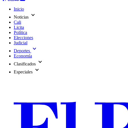
Inicio
expand_more
Noticias
Cali
Licita
Política
Elecciones
Judicial
expand_more
Deportes
Economía
expand_more
Clasificados
expand_more
Especiales