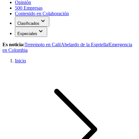
Opinión
500 Empresas
Contenido en Colaboración
expand_more
Clasificados
expand_more
Especiales
Es noticia:
Terremoto en Cali
|
Abelardo de la Espriella
|
Emergencia
en Colombia
Inicio