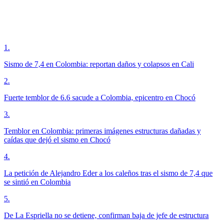
1
.
Sismo de 7,4 en Colombia: reportan daños y colapsos en Cali
2
.
Fuerte temblor de 6.6 sacude a Colombia, epicentro en Chocó
3
.
Temblor en Colombia: primeras imágenes estructuras dañadas y
caídas que dejó el sismo en Chocó
4
.
La petición de Alejandro Eder a los caleños tras el sismo de 7,4 que
se sintió en Colombia
5
.
De La Espriella no se detiene, confirman baja de jefe de estructura