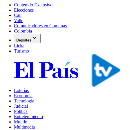
Contenido Exclusivo
Elecciones
Cali
Valle
Comunicadores en Comunas
Colombia
expand_more
Deportes
Licita
Turismo
Loterías
Economía
Tecnología
Judicial
Política
Entretenimiento
Mundo
Multimedia