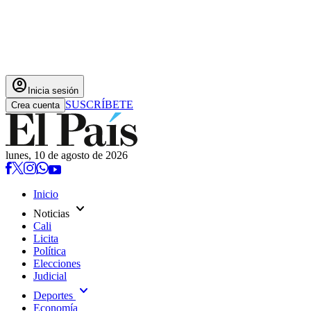
account_circle
Inicia sesión
SUSCRÍBETE
Crea cuenta
lunes, 10 de agosto de 2026
Inicio
expand_more
Noticias
Cali
Licita
Política
Elecciones
Judicial
expand_more
Deportes
Economía