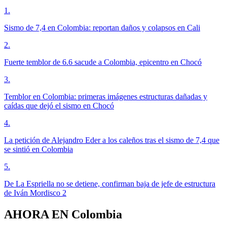
1
.
Sismo de 7,4 en Colombia: reportan daños y colapsos en Cali
2
.
Fuerte temblor de 6.6 sacude a Colombia, epicentro en Chocó
3
.
Temblor en Colombia: primeras imágenes estructuras dañadas y
caídas que dejó el sismo en Chocó
4
.
La petición de Alejandro Eder a los caleños tras el sismo de 7,4 que
se sintió en Colombia
5
.
De La Espriella no se detiene, confirman baja de jefe de estructura
de Iván Mordisco 2
AHORA EN
Colombia