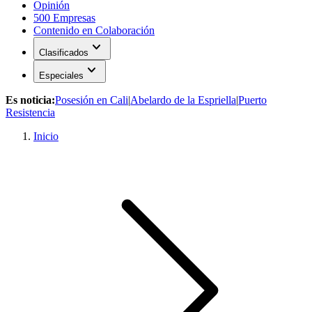
Opinión
500 Empresas
Contenido en Colaboración
expand_more
Clasificados
expand_more
Especiales
Es noticia:
Posesión en Cali
|
Abelardo de la Espriella
|
Puerto
Resistencia
Inicio