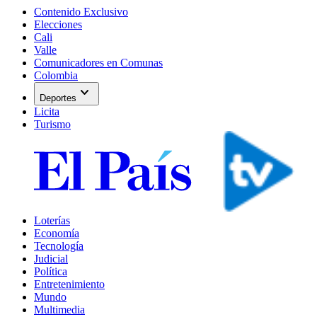
Contenido Exclusivo
Elecciones
Cali
Valle
Comunicadores en Comunas
Colombia
expand_more
Deportes
Licita
Turismo
Loterías
Economía
Tecnología
Judicial
Política
Entretenimiento
Mundo
Multimedia