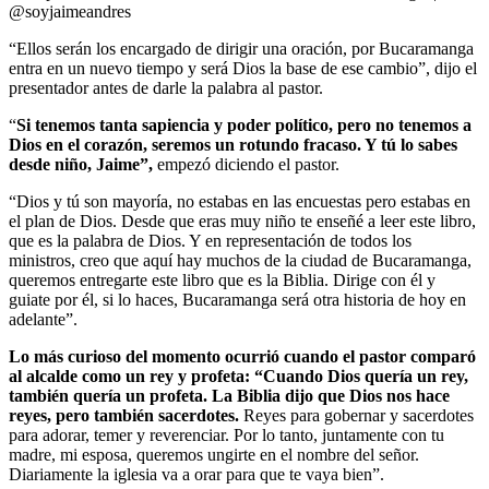
@soyjaimeandres
“Ellos serán los encargado de dirigir una oración, por Bucaramanga
entra en un nuevo tiempo y será Dios la base de ese cambio”, dijo el
presentador antes de darle la palabra al pastor.
“
Si tenemos tanta sapiencia y poder político, pero no tenemos a
Dios en el corazón, seremos un rotundo fracaso. Y tú lo sabes
desde niño, Jaime”,
empezó diciendo el pastor.
“Dios y tú son mayoría, no estabas en las encuestas pero estabas en
el plan de Dios. Desde que eras muy niño te enseñé a leer este libro,
que es la palabra de Dios. Y en representación de todos los
ministros, creo que aquí hay muchos de la ciudad de Bucaramanga,
queremos entregarte este libro que es la Biblia. Dirige con él y
guiate por él, si lo haces, Bucaramanga será otra historia de hoy en
adelante”.
Lo más curioso del momento ocurrió cuando el pastor comparó
al alcalde como un rey y profeta: “Cuando Dios quería un rey,
también quería un profeta. La Biblia dijo que Dios nos hace
reyes, pero también sacerdotes.
Reyes para gobernar y sacerdotes
para adorar, temer y reverenciar. Por lo tanto, juntamente con tu
madre, mi esposa, queremos ungirte en el nombre del señor.
Diariamente la iglesia va a orar para que te vaya bien”.