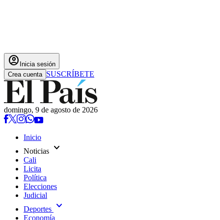
account_circle
Inicia sesión
SUSCRÍBETE
Crea cuenta
domingo, 9 de agosto de 2026
Inicio
expand_more
Noticias
Cali
Licita
Política
Elecciones
Judicial
expand_more
Deportes
Economía