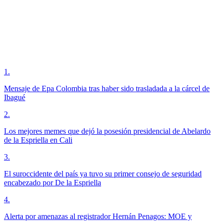
1
.
Mensaje de Epa Colombia tras haber sido trasladada a la cárcel de
Ibagué
2
.
Los mejores memes que dejó la posesión presidencial de Abelardo
de la Espriella en Cali
3
.
El suroccidente del país ya tuvo su primer consejo de seguridad
encabezado por De la Espriella
4
.
Alerta por amenazas al registrador Hernán Penagos: MOE y