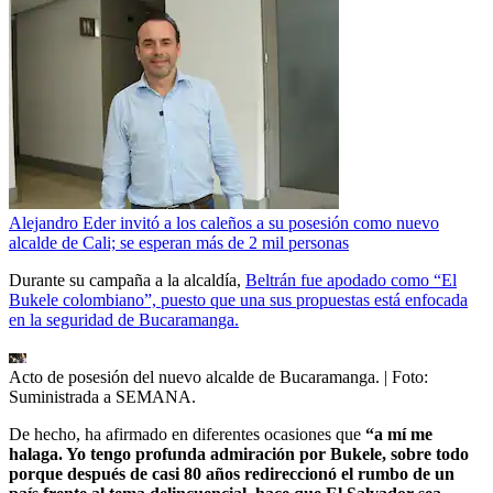
Alejandro Eder invitó a los caleños a su posesión como nuevo
alcalde de Cali; se esperan más de 2 mil personas
Durante su campaña a la alcaldía,
Beltrán fue apodado como “El
Bukele colombiano”, puesto que una sus propuestas está enfocada
en la seguridad de Bucaramanga.
Acto de posesión del nuevo alcalde de Bucaramanga.
| Foto:
Suministrada a SEMANA.
De hecho, ha afirmado en diferentes ocasiones que
“a mí me
halaga. Yo tengo profunda admiración por Bukele, sobre todo
porque después de casi 80 años redireccionó el rumbo de un