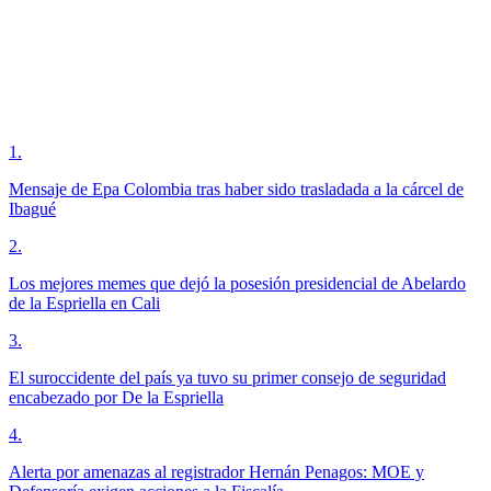
1
.
Mensaje de Epa Colombia tras haber sido trasladada a la cárcel de
Ibagué
2
.
Los mejores memes que dejó la posesión presidencial de Abelardo
de la Espriella en Cali
3
.
El suroccidente del país ya tuvo su primer consejo de seguridad
encabezado por De la Espriella
4
.
Alerta por amenazas al registrador Hernán Penagos: MOE y