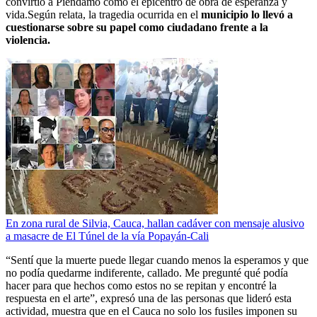
convirtió a Piendamó como el epicentro de obra de esperanza y
vida.Según relata, la tragedia ocurrida en el
municipio lo llevó a
cuestionarse sobre su papel como ciudadano frente a la
violencia.
En zona rural de Silvia, Cauca, hallan cadáver con mensaje alusivo
a masacre de El Túnel de la vía Popayán-Cali
“Sentí que la muerte puede llegar cuando menos la esperamos y que
no podía quedarme indiferente, callado. Me pregunté qué podía
hacer para que hechos como estos no se repitan y encontré la
respuesta en el arte”, expresó una de las personas que lideró esta
actividad, muestra que en el Cauca no solo los fusiles imponen su