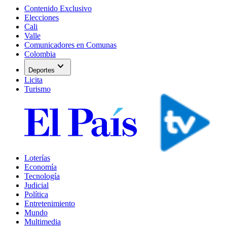
Contenido Exclusivo
Elecciones
Cali
Valle
Comunicadores en Comunas
Colombia
expand_more
Deportes
Licita
Turismo
Loterías
Economía
Tecnología
Judicial
Política
Entretenimiento
Mundo
Multimedia