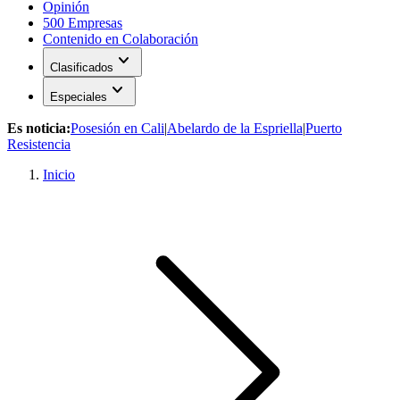
Opinión
500 Empresas
Contenido en Colaboración
expand_more
Clasificados
expand_more
Especiales
Es noticia:
Posesión en Cali
|
Abelardo de la Espriella
|
Puerto
Resistencia
Inicio