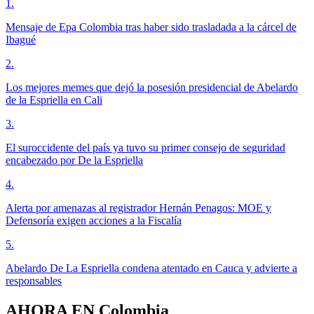
1
.
Mensaje de Epa Colombia tras haber sido trasladada a la cárcel de
Ibagué
2
.
Los mejores memes que dejó la posesión presidencial de Abelardo
de la Espriella en Cali
3
.
El suroccidente del país ya tuvo su primer consejo de seguridad
encabezado por De la Espriella
4
.
Alerta por amenazas al registrador Hernán Penagos: MOE y
Defensoría exigen acciones a la Fiscalía
5
.
Abelardo De La Espriella condena atentado en Cauca y advierte a
responsables
AHORA EN
Colombia