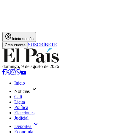
account_circle
Inicia sesión
SUSCRÍBETE
Crea cuenta
domingo, 9 de agosto de 2026
Inicio
expand_more
Noticias
Cali
Licita
Política
Elecciones
Judicial
expand_more
Deportes
Economía