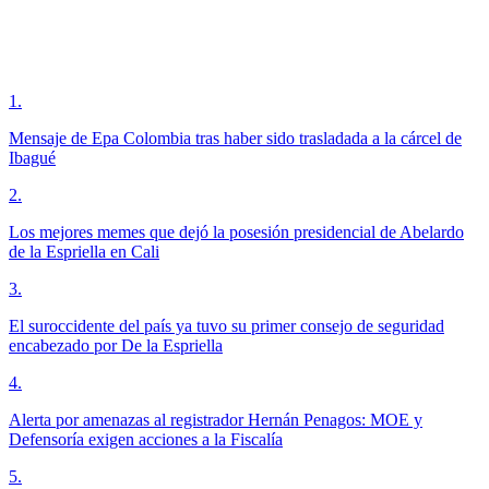
1
.
Mensaje de Epa Colombia tras haber sido trasladada a la cárcel de
Ibagué
2
.
Los mejores memes que dejó la posesión presidencial de Abelardo
de la Espriella en Cali
3
.
El suroccidente del país ya tuvo su primer consejo de seguridad
encabezado por De la Espriella
4
.
Alerta por amenazas al registrador Hernán Penagos: MOE y
Defensoría exigen acciones a la Fiscalía
5
.