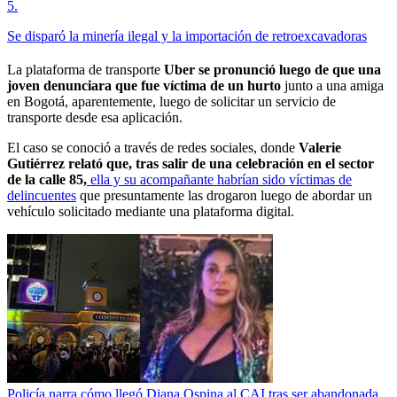
5
.
Se disparó la minería ilegal y la importación de retroexcavadoras
La plataforma de transporte
Uber se pronunció luego de que una
joven denunciara que fue víctima de un hurto
junto a una amiga
en Bogotá, aparentemente, luego de solicitar un servicio de
transporte desde esa aplicación.
El caso se conoció a través de redes sociales, donde
Valerie
Gutiérrez relató que, tras salir de una celebración en el sector
de la calle 85,
ella y su acompañante habrían sido víctimas de
delincuentes
que presuntamente las drogaron luego de abordar un
vehículo solicitado mediante una plataforma digital.
Policía narra cómo llegó Diana Ospina al CAI tras ser abandonada