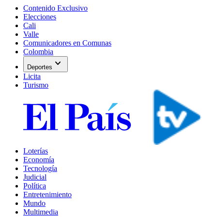
Contenido Exclusivo
Elecciones
Cali
Valle
Comunicadores en Comunas
Colombia
expand_more
Deportes
Licita
Turismo
Loterías
Economía
Tecnología
Judicial
Política
Entretenimiento
Mundo
Multimedia