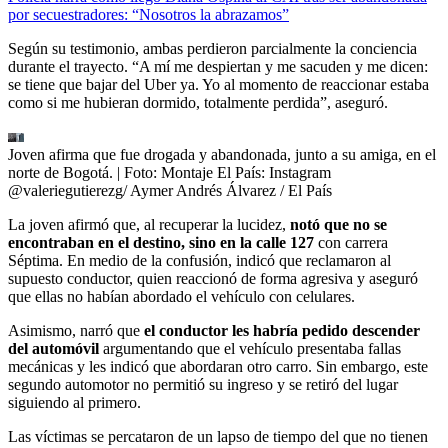
por secuestradores: “Nosotros la abrazamos”
Según su testimonio, ambas perdieron parcialmente la conciencia
durante el trayecto. “A mí me despiertan y me sacuden y me dicen:
se tiene que bajar del Uber ya. Yo al momento de reaccionar estaba
como si me hubieran dormido, totalmente perdida”, aseguró.
Joven afirma que fue drogada y abandonada, junto a su amiga, en el
norte de Bogotá.
| Foto:
Montaje El País: Instagram
@valeriegutierezg/ Aymer Andrés Álvarez / El País
La joven afirmó que, al recuperar la lucidez,
notó que no se
encontraban en el destino, sino en la calle 127
con carrera
Séptima. En medio de la confusión, indicó que reclamaron al
supuesto conductor, quien reaccionó de forma agresiva y aseguró
que ellas no habían abordado el vehículo con celulares.
Asimismo, narró que
el conductor les habría pedido descender
del automóvil
argumentando que el vehículo presentaba fallas
mecánicas y les indicó que abordaran otro carro. Sin embargo, este
segundo automotor no permitió su ingreso y se retiró del lugar
siguiendo al primero.
Las víctimas se percataron de un lapso de tiempo del que no tienen