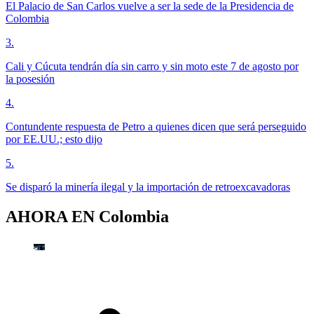
El Palacio de San Carlos vuelve a ser la sede de la Presidencia de
Colombia
3
.
Cali y Cúcuta tendrán día sin carro y sin moto este 7 de agosto por
la posesión
4
.
Contundente respuesta de Petro a quienes dicen que será perseguido
por EE.UU.; esto dijo
5
.
Se disparó la minería ilegal y la importación de retroexcavadoras
AHORA EN
Colombia