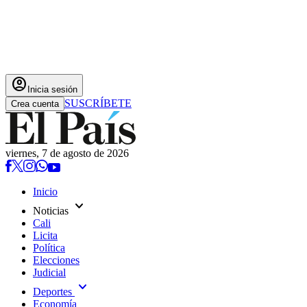
account_circle
Inicia sesión
SUSCRÍBETE
Crea cuenta
viernes, 7 de agosto de 2026
Inicio
expand_more
Noticias
Cali
Licita
Política
Elecciones
Judicial
expand_more
Deportes
Economía