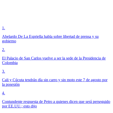
1
.
Abelardo De La Espriella habla sobre libertad de prensa y su
gobierno
2
.
El Palacio de San Carlos vuelve a ser la sede de la Presidencia de
Colombia
3
.
Cali y Cúcuta tendrán día sin carro y sin moto este 7 de agosto por
la posesión
4
.
Contundente respuesta de Petro a quienes dicen que será perseguido
por EE.UU.; esto dijo