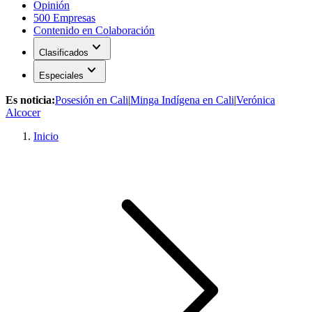
Opinión
500 Empresas
Contenido en Colaboración
expand_more
Clasificados
expand_more
Especiales
Es noticia:
Posesión en Cali
|
Minga Indígena en Cali
|
Verónica
Alcocer
Inicio