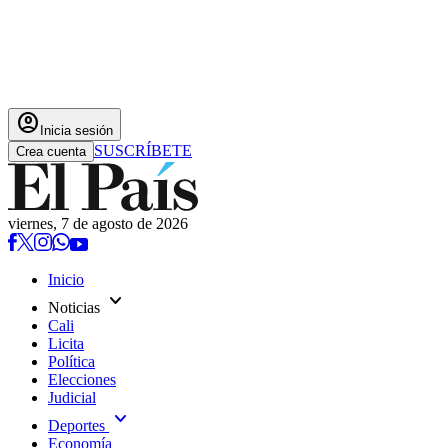
account_circle
Inicia sesión
SUSCRÍBETE
Crea cuenta
viernes, 7 de agosto de 2026
Inicio
expand_more
Noticias
Cali
Licita
Política
Elecciones
Judicial
expand_more
Deportes
Economía