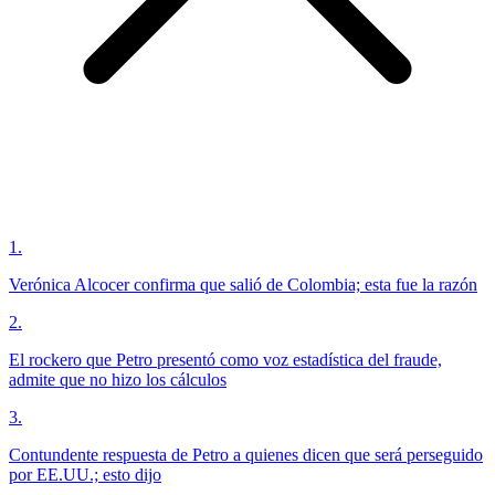
1
.
Verónica Alcocer confirma que salió de Colombia; esta fue la razón
2
.
El rockero que Petro presentó como voz estadística del fraude,
admite que no hizo los cálculos
3
.
Contundente respuesta de Petro a quienes dicen que será perseguido
por EE.UU.; esto dijo