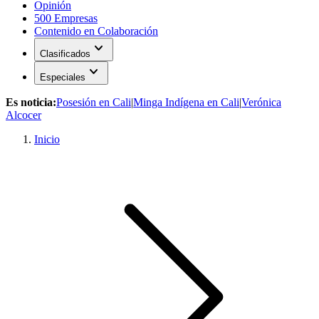
Opinión
500 Empresas
Contenido en Colaboración
expand_more
Clasificados
expand_more
Especiales
Es noticia:
Posesión en Cali
|
Minga Indígena en Cali
|
Verónica
Alcocer
Inicio