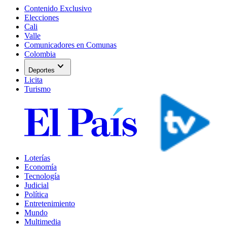
Contenido Exclusivo
Elecciones
Cali
Valle
Comunicadores en Comunas
Colombia
expand_more
Deportes
Licita
Turismo
Loterías
Economía
Tecnología
Judicial
Política
Entretenimiento
Mundo
Multimedia