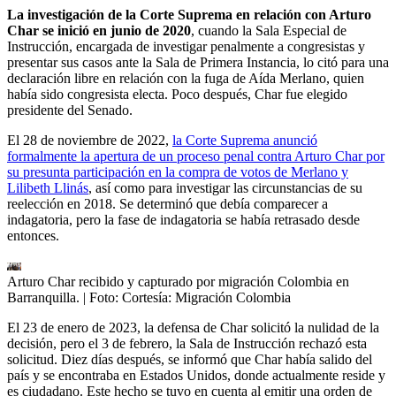
La investigación de la Corte Suprema en relación con Arturo
Char se inició en junio de 2020
, cuando la Sala Especial de
Instrucción, encargada de investigar penalmente a congresistas y
presentar sus casos ante la Sala de Primera Instancia, lo citó para una
declaración libre en relación con la fuga de Aída Merlano, quien
había sido congresista electa. Poco después, Char fue elegido
presidente del Senado.
El 28 de noviembre de 2022,
la Corte Suprema anunció
formalmente la apertura de un proceso penal contra Arturo Char por
su presunta participación en la compra de votos de Merlano y
Lilibeth Llinás
, así como para investigar las circunstancias de su
reelección en 2018. Se determinó que debía comparecer a
indagatoria, pero la fase de indagatoria se había retrasado desde
entonces.
Arturo Char recibido y capturado por migración Colombia en
Barranquilla.
| Foto:
Cortesía: Migración Colombia
El 23 de enero de 2023, la defensa de Char solicitó la nulidad de la
decisión, pero el 3 de febrero, la Sala de Instrucción rechazó esta
solicitud. Diez días después, se informó que Char había salido del
país y se encontraba en Estados Unidos, donde actualmente reside y
es ciudadano. Este hecho se tuvo en cuenta al emitir una orden de