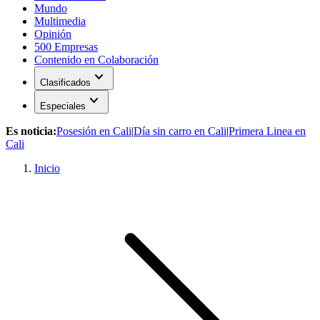
Mundo
Multimedia
Opinión
500 Empresas
Contenido en Colaboración
expand_more
Clasificados
expand_more
Especiales
Es noticia:
Posesión en Cali
|
Día sin carro en Cali
|
Primera Linea en
Cali
Inicio