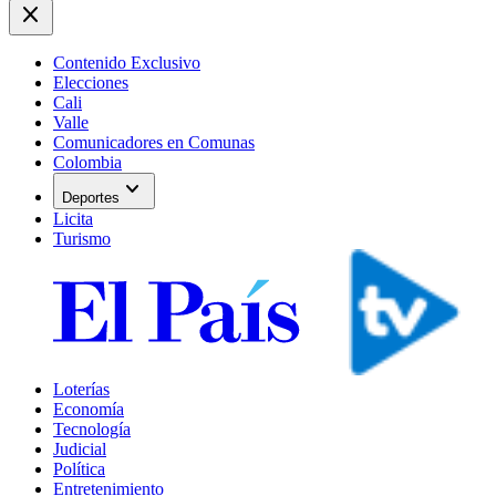
close
Contenido Exclusivo
Elecciones
Cali
Valle
Comunicadores en Comunas
Colombia
expand_more
Deportes
Licita
Turismo
Loterías
Economía
Tecnología
Judicial
Política
Entretenimiento