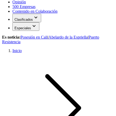
Opinión
500 Empresas
Contenido en Colaboración
expand_more
Clasificados
expand_more
Especiales
Es noticia:
Posesión en Cali
|
Abelardo de la Espriella
|
Puerto
Resistencia
Inicio