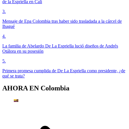
de la Espriella en Cali
3
.
Mensaje de Epa Colombia tras haber sido trasladada a la cárcel de
Ibagué
4
.
La familia de Abelardo De La Espriella lució diseños de Andrés
Otálora en su posesión
5
.
Primera promesa cumplida de De La Espriella como presidente, ¿de
qué se trata?
AHORA EN
Colombia