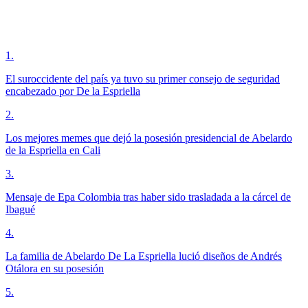
1
.
El suroccidente del país ya tuvo su primer consejo de seguridad
encabezado por De la Espriella
2
.
Los mejores memes que dejó la posesión presidencial de Abelardo
de la Espriella en Cali
3
.
Mensaje de Epa Colombia tras haber sido trasladada a la cárcel de
Ibagué
4
.
La familia de Abelardo De La Espriella lució diseños de Andrés
Otálora en su posesión
5
.