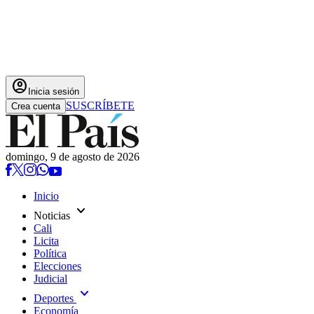
account_circle
Inicia sesión
SUSCRÍBETE
Crea cuenta
domingo, 9 de agosto de 2026
Inicio
expand_more
Noticias
Cali
Licita
Política
Elecciones
Judicial
expand_more
Deportes
Economía