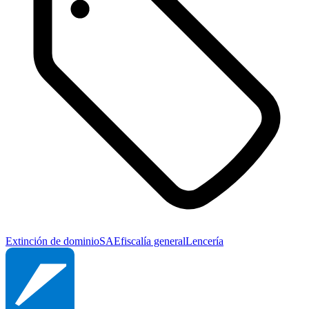
Extinción de dominio
SAE
fiscalía general
Lencería