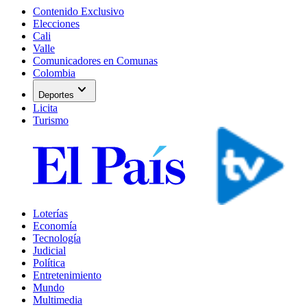
Contenido Exclusivo
Elecciones
Cali
Valle
Comunicadores en Comunas
Colombia
expand_more
Deportes
Licita
Turismo
Loterías
Economía
Tecnología
Judicial
Política
Entretenimiento
Mundo
Multimedia